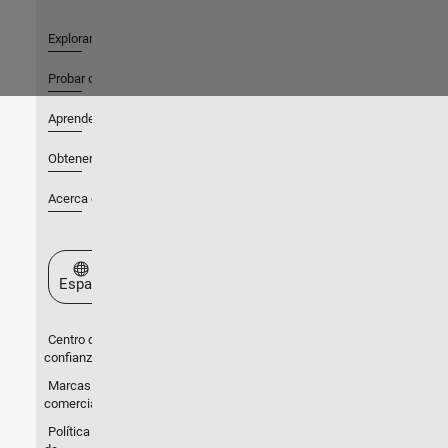
Explorar productos
Probar o comprar
Aprender a utilizar
Obtener soporte
Acerca de MathWorks
Seleccione un país/idioma
España
Centro de
confianza
Marcas
comerciales
Política