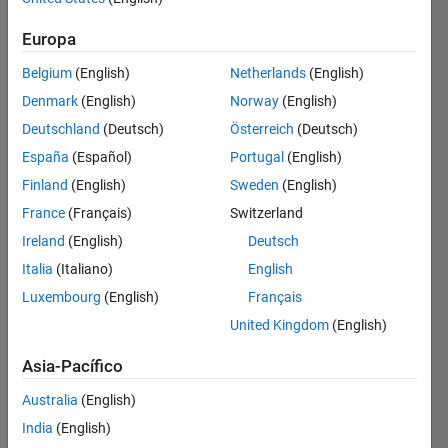
y
Source
Simulink
Europa
Belgium
(English)
Netherlands
(English)
Explore
Denmark
(English)
Norway
(English)
contenido
Deutschland
(Deutsch)
Österreich
(Deutsch)
y
España
(Español)
Portugal
(English)
ejemplos
didácticos
Finland
(English)
Sweden
(English)
interactivos
France
(Français)
Switzerland
desarrollados
Ireland
(English)
Deutsch
por
MathWorks
Italia
(Italiano)
English
y
Luxembourg
(English)
Français
docentes
United Kingdom
(English)
de
universidades
Asia-Pacífico
líderes.
Australia
(English)
India
(English)