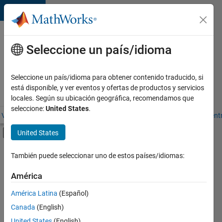
Saltar al contenido
Material
educativo
Seleccione un país/idioma
para
MATLAB
Seleccione un país/idioma para obtener contenido traducido, si
y
está disponible, y ver eventos y ofertas de productos y servicios
Simulink
locales. Según su ubicación geográfica, recomendamos que
seleccione:
United States
.
Visión general
Recursos para docentes
Contenido educativo
Centr
Mostrar/ocultar menú de navegación
United States
Disciplinas
Buscar
También puede seleccionar uno de estos países/idiomas:
material
Tipo de material educativo
América
educativo
América Latina
(Español)
Idioma
de
Canada
(English)
MATLAB
Nivel educativo
United States
(English)