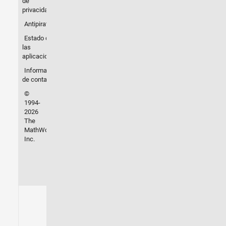
de
privacidad
Antipiratería
Estado de
las
aplicaciones
Información
de contacto
©
1994-
2026
The
MathWorks,
Inc.