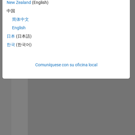
New Zealand
(English)
Contenido principal
Buscar
中国
简体中文
Buscar
English
日本
(日本語)
Ordenar por
한국
(한국어)
Comuníquese con su oficina local