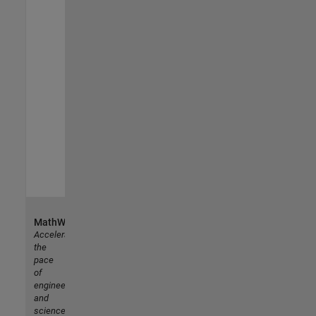
MathWorks
Accelerating
the
pace
of
engineering
and
science