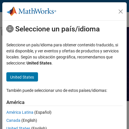
Saltar al contenido
Casos prácticos
Seleccione un país/idioma
Mostrar/ocultar menú de navegación
Prestación
Buscar casos
Seleccione un país/idioma para obtener contenido traducido, si
está disponible, y ver eventos y ofertas de productos y servicios
prácticos
Producto
locales. Según su ubicación geográfica, recomendamos que
seleccione:
United States
.
Industria
Lea historias sobre avances
tecnológicos con MATLAB y Simulink.
United States
Aplicación
También puede seleccionar uno de estos países/idiomas:
Sector
América
Contenido principal
Buscar
América Latina
(Español)
Busca
Canada
(English)
Ordenar por
United States
(English)