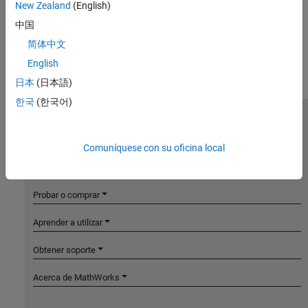
New Zealand
(English)
中国
简体中文
English
日本
(日本語)
한국
(한국어)
MathWorks
Accelerating the pace of engineering and science
Comuníquese con su oficina local
Explorar productos
Probar o comprar
Aprender a utilizar
Obtener soporte
Acerca de MathWorks