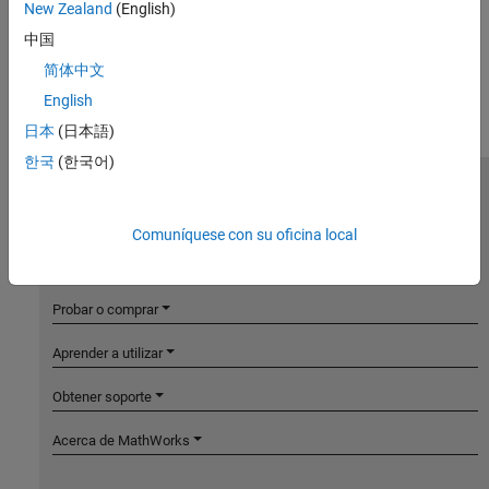
New Zealand
(English)
中国
简体中文
English
日本
(日本語)
한국
(한국어)
MathWorks
Accelerating the pace of engineering and science
Comuníquese con su oficina local
Explorar productos
Probar o comprar
Aprender a utilizar
Obtener soporte
Acerca de MathWorks