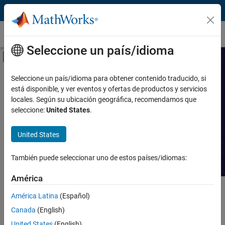
Saltar al contenido
Casos prácticos
Seleccione un país/idioma
Mostrar/ocultar menú de navegación
Prestación
Buscar casos
Seleccione un país/idioma para obtener contenido traducido, si
está disponible, y ver eventos y ofertas de productos y servicios
prácticos
Producto
locales. Según su ubicación geográfica, recomendamos que
seleccione:
United States
.
Industria
Lea historias sobre avances
tecnológicos con MATLAB y Simulink.
United States
Aplicación
También puede seleccionar uno de estos países/idiomas:
Sector
América
Contenido principal
Buscar
América Latina
(Español)
Busca
Canada
(English)
Ordenar por
United States
(English)