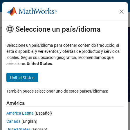
Saltar al contenido
Casos prácticos
Seleccione un país/idioma
Mostrar/ocultar menú de navegación
Prestación
Buscar casos
Seleccione un país/idioma para obtener contenido traducido, si
está disponible, y ver eventos y ofertas de productos y servicios
prácticos
Producto
locales. Según su ubicación geográfica, recomendamos que
seleccione:
United States
.
Industria
Lea historias sobre avances
tecnológicos con MATLAB y Simulink.
United States
Aplicación
También puede seleccionar uno de estos países/idiomas:
Sector
América
Contenido principal
Buscar
América Latina
(Español)
Busca
Canada
(English)
Ordenar por
United States
(English)