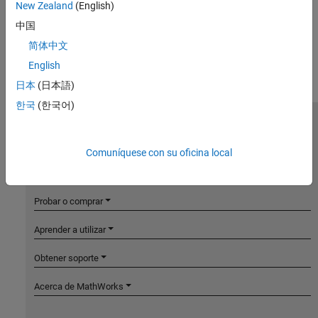
New Zealand
(English)
中国
简体中文
English
日本
(日本語)
한국
(한국어)
MathWorks
Accelerating the pace of engineering and science
Comuníquese con su oficina local
Explorar productos
Probar o comprar
Aprender a utilizar
Obtener soporte
Acerca de MathWorks