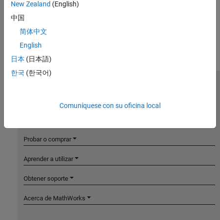
New Zealand
(English)
中国
简体中文
English
日本
(日本語)
한국
(한국어)
MathWorks
Accelerating the pace of engineering and science
Comuníquese con su oficina local
Explorar productos
Probar o comprar
Aprender a utilizar
Obtener soporte
Acerca de MathWorks