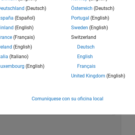
Deutschland
(Deutsch)
Österreich
(Deutsch)
España
(Español)
Portugal
(English)
inland
(English)
Sweden
(English)
rance
(Français)
Switzerland
reland
(English)
Deutsch
talia
(Italiano)
English
Luxembourg
(English)
Français
s razonables. Incluya qué parte de la solicitud online
United Kingdom
(English)
arle a completar la solicitud online.
Comuníquese con su oficina local