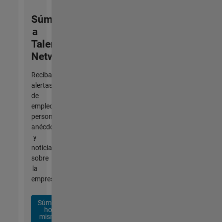
Súmese
a
Talent
Network
Reciba
alertas
de
empleo
personalizadas,
anécdotas
y
noticias
sobre
la
empresa.
Súmese
hoy
mismo