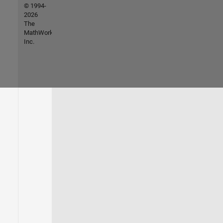
© 1994-
2026
The
MathWorks,
Inc.