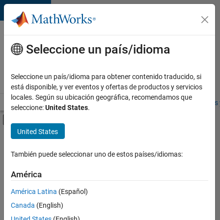
Saltar al contenido
Ofertas
de
Seleccione un país/idioma
empleo
en
Seleccione un país/idioma para obtener contenido traducido, si
MathWorks
está disponible, y ver eventos y ofertas de productos y servicios
locales. Según su ubicación geográfica, recomendamos que
Visión general
Búsqueda de empleo
Oficinas locales
Estudiantes 
seleccione:
United States
.
Mostrar/ocultar menú de navegación
Contenido principal
United States
FILTRADO POR
Prácticas laborales
También puede seleccionar uno de estos países/idiomas:
+
9
New Career Program (EDG)
América
Globalización
América Latina
(Español)
Information Technology
Canada
(English)
Infrastructure and Architecture
Actualmente
United States
(English)
no