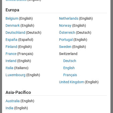
Product Development
hay
Program Management
puestos
Europa
disponibles
Quality Engineering
Belgium
(English)
Netherlands
(English)
que
se
Software Process Engineering
Denmark
(English)
Norway
(English)
correspondan
Web Applications and Services
Deutschland
(Deutsch)
Österreich
(Deutsch)
con
sus
España
(Español)
Portugal
(English)
criterios
Finland
(English)
Sweden
(English)
de
búsqueda.
France
(Français)
Switzerland
Pruebe
Ireland
(English)
Deutsch
a
Italia
(Italiano)
English
ampliar
Luxembourg
(English)
Français
su
búsqueda
United Kingdom
(English)
o a
ver
Asia-Pacífico
todos
los
Australia
(English)
empleos
.
Si aun
India
(English)