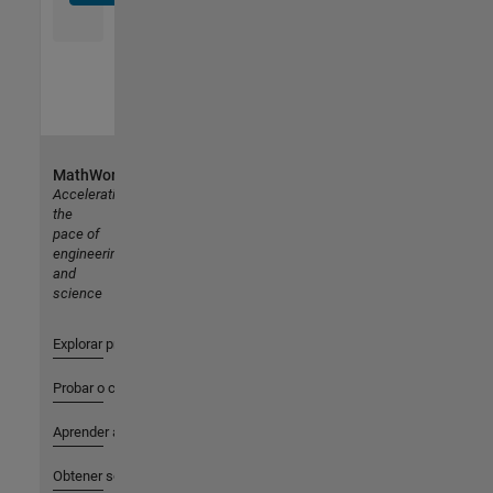
MathWorks
Accelerating
the
pace of
engineering
and
science
Explorar productos
Probar o comprar
Aprender a utilizar
Obtener soporte