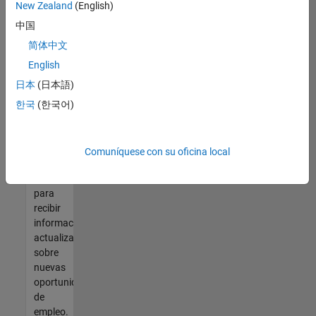
así no
New Zealand
(English)
encontrara
中国
ninguna
vacante
简体中文
que se
English
ajuste
日本
(日本語)
a sus
cualificaciones,
한국
(한국어)
únase
a
nuestra
Comuníquese con su oficina local
Red de
talento
para
recibir
información
actualizada
sobre
nuevas
oportunidades
de
empleo.