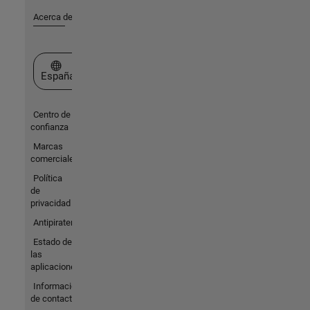
Acerca de MathWorks
Seleccione un país/idioma
España
Centro de
confianza
Marcas
comerciales
Política
de
privacidad
Antipiratería
Estado de
las
aplicaciones
Información
de contacto