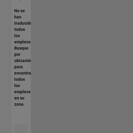
No se
han
traducido
todos
los
empleos.
Busque
por
ubicación
para
encontrar
todos
los
empleos
en su
zona.