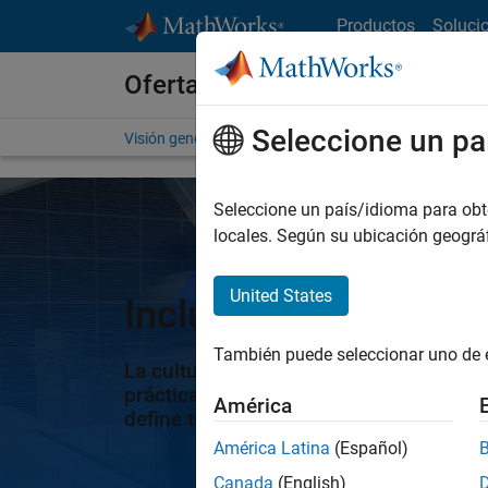
Saltar al contenido
Productos
Soluci
Ofertas de empleo en MathWo
Seleccione un pa
Visión general
Búsqueda de empleo
Oficinas local
Seleccione un país/idioma para obten
locales. Según su ubicación geogr
United States
Inclusión, Participa
También puede seleccionar uno de 
La cultura empresarial de MathWorks e
prácticas y comportamientos compartido
América
define todo lo que hacemos.
América Latina
(Español)
Canada
(English)