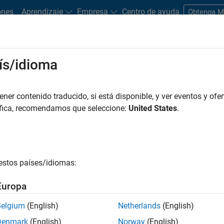
ones
Aprendizaje
Empresa
Centro de ayuda
Obtenga 
rks
ís/idioma
es
Estudiantes y nuevas carreras
Recursos
Cuenta de empleo
er contenido traducido, si está disponible, y ver eventos y ofer
áfica, recomendamos que seleccione:
United States
.
ción y Comunidad
estos países/idiomas:
s más que un conjunto de valores,
s; es el espíritu distintivo que
Europa
Belgium
(English)
Netherlands
(English)
Denmark
(English)
Norway
(English)