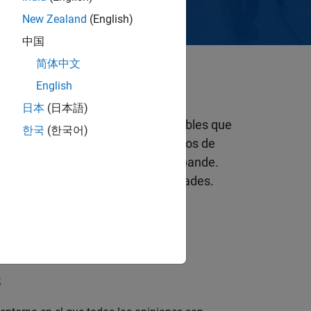
New Zealand
(English)
中国
简体中文
English
日本
(日本語)
ntales son los principios perdurables que
한국
(한국어)
stemáticamente en todos los aspectos de
ezca a medida que la empresa se expande.
evas personas, ideas y oportunidades.
s