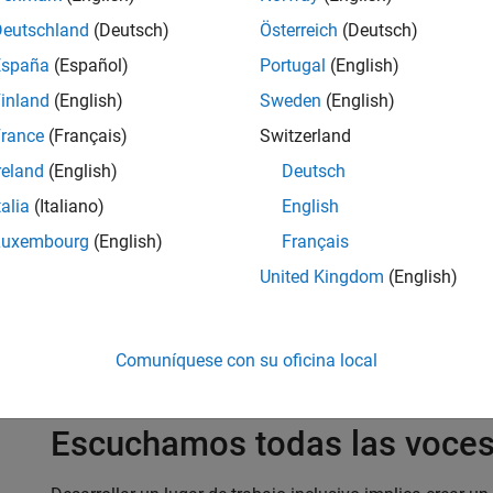
Deutschland
(Deutsch)
Österreich
(Deutsch)
España
(Español)
Portugal
(English)
inland
(English)
Sweden
(English)
rance
(Français)
Switzerland
reland
(English)
Deutsch
acemos sino cómo lo hacemos”. Nuestros valores fundame
talia
(Italiano)
English
resisten el paso del tiempo. Aplicamos estos valores si
Luxembourg
(English)
Français
ltura empresarial establecida prospere, evolucione y cr
United Kingdom
(English)
características fundamentales mientras incorporamos nu
Comuníquese con su oficina local
Escuchamos todas las voce