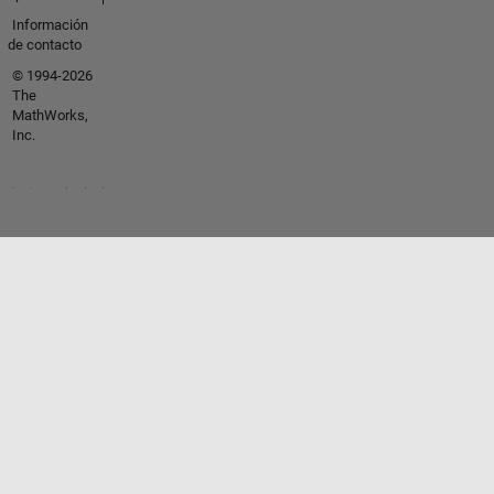
Información
de contacto
© 1994-2026
The
MathWorks,
Inc.