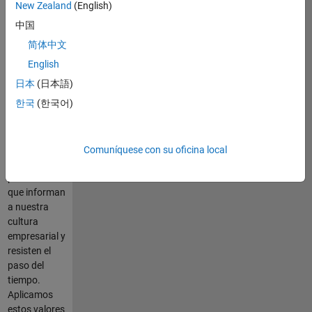
Como
New Zealand
(English)
solemos
中国
decir, “no es
简体中文
solo lo que
hacemos
English
sino cómo lo
日本
(日本語)
hacemos”.
한국
(한국어)
Nuestros
valores
fundamentales
son los
Comuníquese con su oficina local
principios
perdurables
que informan
a nuestra
cultura
empresarial y
resisten el
paso del
tiempo.
Aplicamos
estos valores