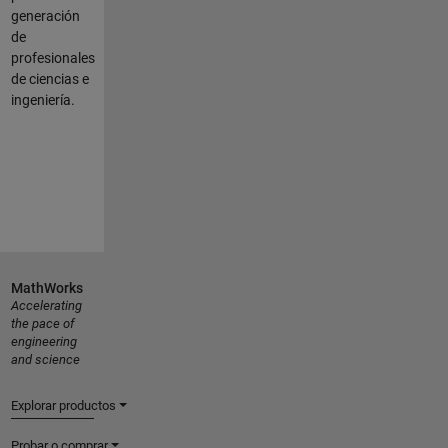
generación
de
profesionales
de ciencias e
ingeniería.
MathWorks
Accelerating
the pace of
engineering
and science
Explorar productos
Probar o comprar