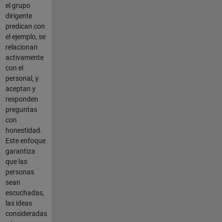
el grupo
dirigente
predican con
el ejemplo, se
relacionan
activamente
con el
personal, y
aceptan y
responden
preguntas
con
honestidad.
Este enfoque
garantiza
que las
personas
sean
escuchadas,
las ideas
consideradas