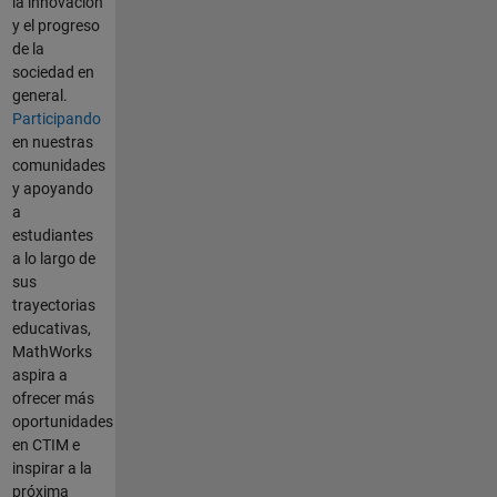
la innovación
y el progreso
de la
sociedad en
general.
Participando
en nuestras
comunidades
y apoyando
a
estudiantes
a lo largo de
sus
trayectorias
educativas,
MathWorks
aspira a
ofrecer más
oportunidades
en CTIM e
inspirar a la
próxima