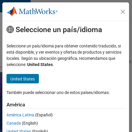
Saltar al contenido
Ofertas
de
Seleccione un país/idioma
empleo
en
Seleccione un país/idioma para obtener contenido traducido, si
MathWorks
está disponible, y ver eventos y ofertas de productos y servicios
locales. Según su ubicación geográfica, recomendamos que
Visión general
Búsqueda de empleo
Oficinas locales
Estudiantes 
seleccione:
United States
.
United States
Inclusión,
También puede seleccionar uno de estos países/idiomas:
Participación
América
y
América Latina
(Español)
Comunidad
Canada
(English)
La cultura
United States
(English)