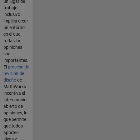
un lugar de
trabajo
inclusivo
implica crear
un entorno
en el que
todas las
opiniones
son
importantes.
El
proceso de
revisión de
diseño
de
MathWorks
incentiva el
intercambio
abierto de
opiniones, lo
que permite
que todos
aporten
ideas y