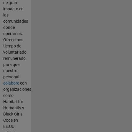
de gran
impacto en
las
comunidades
donde
operamos.
Ofrecemos
tiempo de
voluntariado
remunerado,
para que
nuestro
personal
colabore
con
organizaciones
como
Habitat for
Humanity y
Black Girls
Code en
EE.UU.,