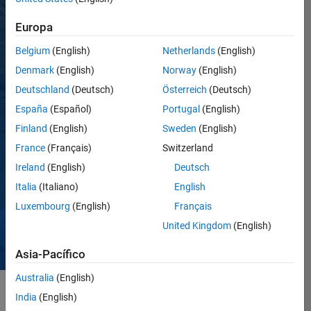
empresarial
de
Europa
MathWorks
es más
Belgium
(English)
Netherlands
(English)
que un
Denmark
(English)
Norway
(English)
conjunto
de valores,
Deutschland
(Deutsch)
Österreich
(Deutsch)
prácticas y
España
(Español)
Portugal
(English)
comportamientos
compartidos;
Finland
(English)
Sweden
(English)
es el
France
(Français)
Switzerland
espíritu
distintivo
Ireland
(English)
Deutsch
que define
Italia
(Italiano)
English
todo lo
que
Luxembourg
(English)
Français
hacemos.
United Kingdom
(English)
Asia-Pacífico
Australia
(English)
India
(English)