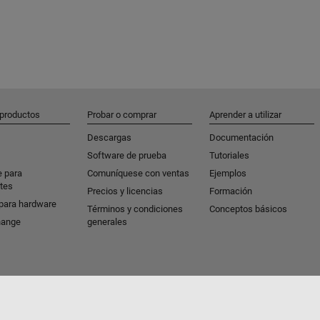
 productos
Probar o comprar
Aprender a utilizar
Descargas
Documentación
Software de prueba
Tutoriales
e para
Comuníquese con ventas
Ejemplos
tes
Precios y licencias
Formación
para hardware
Términos y condiciones
Conceptos básicos
hange
generales