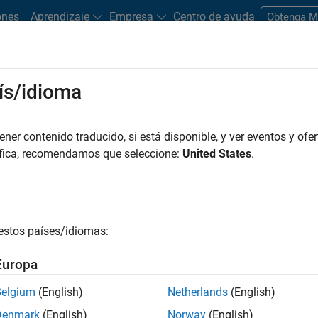
ones
Aprendizaje
Empresa
Centro de ayuda
Obtenga 
ís/idioma
dware Support
er contenido traducido, si está disponible, y ver eventos y ofer
Search Hardware Support
áfica, recomendamos que seleccione:
United States
.
Find integrated hardware solutions with MATLAB and Simulink.
estos países/idiomas:
Europa
Belgium
(English)
Netherlands
(English)
Denmark
(English)
Norway
(English)