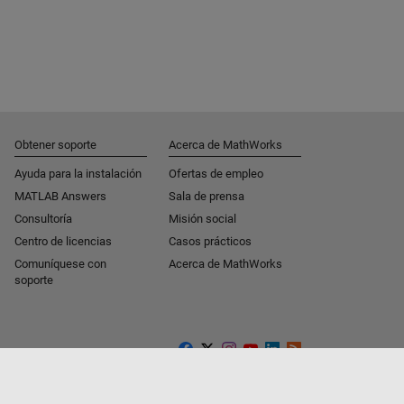
Obtener soporte
Acerca de MathWorks
Ayuda para la instalación
Ofertas de empleo
MATLAB Answers
Sala de prensa
Consultoría
Misión social
Centro de licencias
Casos prácticos
Comuníquese con
Acerca de MathWorks
soporte