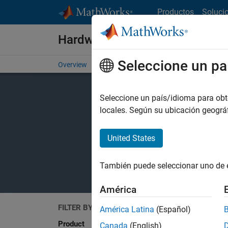
Saltar al contenido
Productos
Soluci
Hardware Support
Seleccione un pa
Overview
Search Hardware Support
Request Har
Seleccione un país/idioma para obten
locales. Según su ubicación geogr
United States
También puede seleccionar uno de 
América
FILTER BY
Search
América Latina
(Español)
Product
Canada
(English)