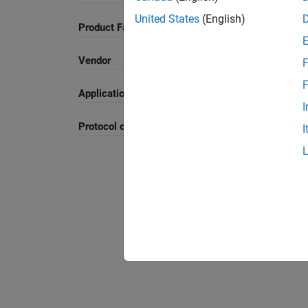
United States
(English)
Product Family and Category
Vendor
F
F
Application
I
Protocol or Standard
I