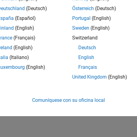
Deutschland
(Deutsch)
Österreich
(Deutsch)
España
(Español)
Portugal
(English)
inland
(English)
Sweden
(English)
rance
(Français)
Switzerland
reland
(English)
Deutsch
talia
(Italiano)
English
Luxembourg
(English)
Français
United Kingdom
(English)
Comuníquese con su oficina local