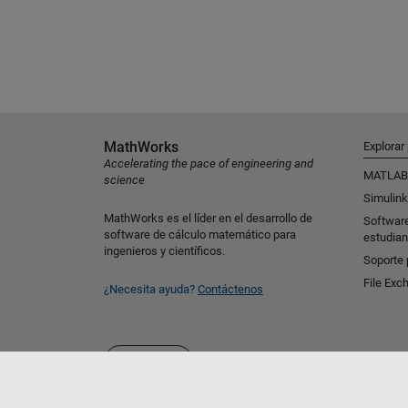
MathWorks
Explorar
Accelerating the pace of engineering and
MATLAB
science
Simulink
MathWorks es el líder en el desarrollo de
Softwar
software de cálculo matemático para
estudian
ingenieros y científicos.
Soporte 
File Exc
¿Necesita ayuda?
Contáctenos
Seleccione un país/idioma
España