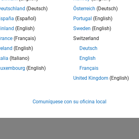
Deutschland
(Deutsch)
Österreich
(Deutsch)
España
(Español)
Portugal
(English)
inland
(English)
Sweden
(English)
rance
(Français)
Switzerland
reland
(English)
Deutsch
talia
(Italiano)
English
Luxembourg
(English)
Français
United Kingdom
(English)
Comuníquese con su oficina local