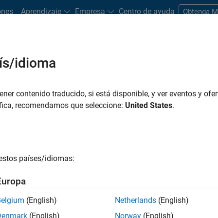
ones
Aprendizaje
Empresa
Centro de ayuda
Obtenga 
ís/idioma
dware Support
er contenido traducido, si está disponible, y ver eventos y ofer
Search Hardware Support
áfica, recomendamos que seleccione:
United States
.
Find integrated hardware solutions with MATLAB and Simulink.
estos países/idiomas:
Europa
Belgium
(English)
Netherlands
(English)
Denmark
(English)
Norway
(English)