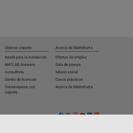
Obtener soporte
Acerca de MathWorks
Ayuda para la instalación
Ofertas de empleo
MATLAB Answers
Sala de prensa
Consultoría
Misión social
Centro de licencias
Casos prácticos
Comuníquese con
Acerca de MathWorks
soporte