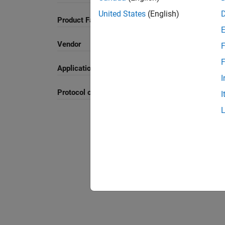
United States
(English)
Product Family and Category
Vendor
F
F
Application
I
Protocol or Standard
I