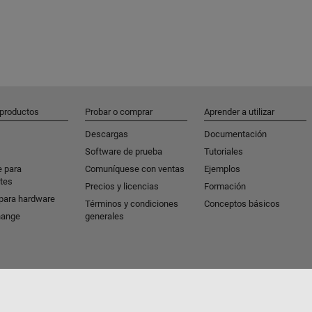
 productos
Probar o comprar
Aprender a utilizar
Descargas
Documentación
Software de prueba
Tutoriales
e para
Comuníquese con ventas
Ejemplos
tes
Precios y licencias
Formación
para hardware
Términos y condiciones
Conceptos básicos
hange
generales