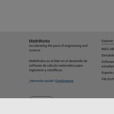
MathWorks
Explorar
Accelerating the pace of engineering and
MATLAB
science
Simulink
MathWorks es el líder en el desarrollo de
Softwar
software de cálculo matemático para
estudian
ingenieros y científicos.
Soporte 
File Exc
¿Necesita ayuda?
Contáctenos
Seleccione un país/idioma
España