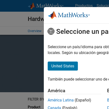
Saltar al contenido
Productos
Soluci
Hardware Support
Seleccione un pa
Overview
Search Hardware Support
Request Har
Seleccione un país/idioma para obten
locales. Según su ubicación geogr
United States
También puede seleccionar uno de 
América
FILTER BY
Search
América Latina
(Español)
Product
Canada
(English)