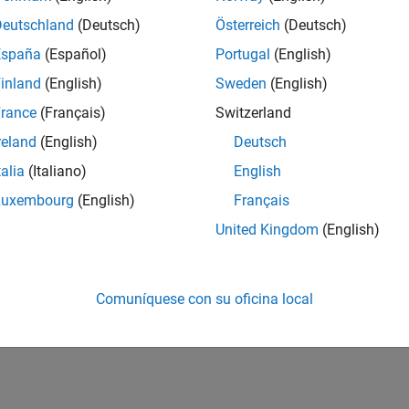
Deutschland
(Deutsch)
Österreich
(Deutsch)
España
(Español)
Portugal
(English)
inland
(English)
Sweden
(English)
rance
(Français)
Switzerland
reland
(English)
Deutsch
talia
(Italiano)
English
Luxembourg
(English)
Français
United Kingdom
(English)
Comuníquese con su oficina local