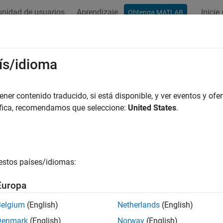
nidad de usuarios
Aprendizaje
Inicie
Obtenga MATLAB
ation
Examples
Functions
Blocks
Apps
Scenes
ís/idioma
er contenido traducido, si está disponible, y ver eventos y ofer
How useful was this informat
áfica, recomendamos que seleccione:
United States
.
estos países/idiomas:
Europa
Belgium
(English)
Netherlands
(English)
Denmark
(English)
Norway
(English)