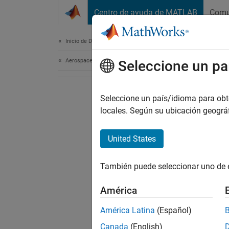
Saltar al contenido
Centro de ayuda de MATLAB
Comu
Document
Inicio de Documentación
Aerospace and Defense
Seleccione un pa
Seleccione un país/idioma para obten
locales. Según su ubicación geogr
United States
También puede seleccionar uno de 
América
América Latina
(Español)
Canada
(English)