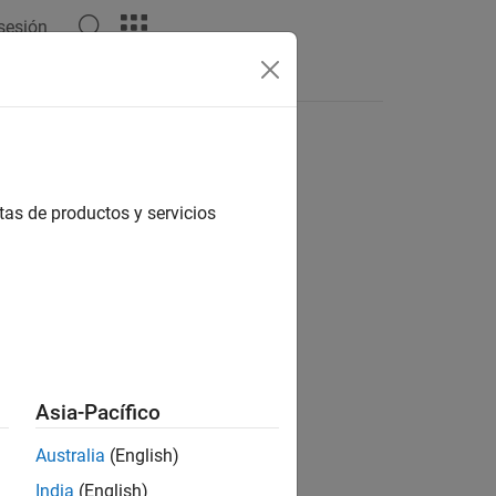
 sesión
Videos
Answers
tas de productos y servicios
ion?
Asia-Pacífico
Australia
(English)
India
(English)