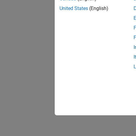
United States
(English)
F
F
I
I