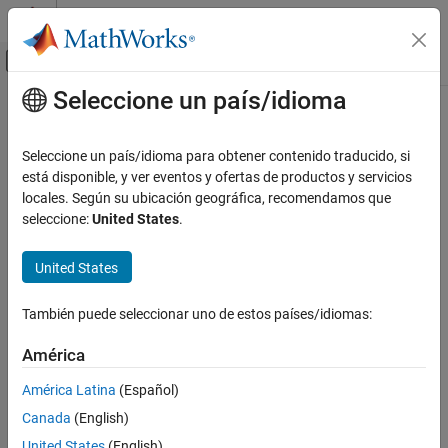
Saltar al contenido
Centro de ayuda de MATLAB
Mostrar/ocultar menú de navegación
Seleccione un país/idioma
Contenido principal
Inicio de Documentación
Aerospace and Defense
Seleccione un país/idioma para obtener contenido traducido, si
está disponible, y ver eventos y ofertas de productos y servicios
How useful was this information?
locales. Según su ubicación geográfica, recomendamos que
seleccione:
United States
.
United States
También puede seleccionar uno de estos países/idiomas:
América
América Latina
(Español)
Canada
(English)
United States
(English)