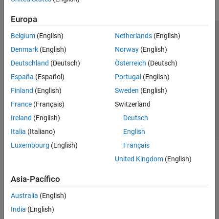
Europa
Belgium
(English)
Netherlands
(English)
Centro de confianza
Marcas comerciales
Denmark
(English)
Norway
(English)
Política de privacidad
Antipiratería
Estado de las aplicaciones
Deutschland
(Deutsch)
Österreich
(Deutsch)
Información de contacto
España
(Español)
Portugal
(English)
© 1994-2026 The MathWorks, Inc.
Finland
(English)
Sweden
(English)
France
(Français)
Switzerland
Seleccione un
España
Ireland
(English)
Deutsch
Italia
(Italiano)
English
Luxembourg
(English)
Français
United Kingdom
(English)
Asia-Pacífico
Australia
(English)
India
(English)