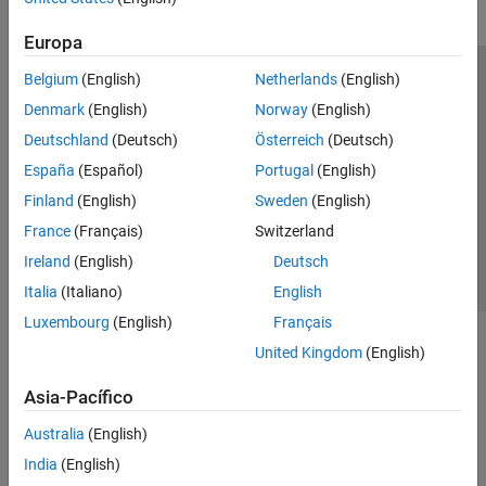
Europa
Belgium
(English)
Netherlands
(English)
Centro de confianza
Marcas comerciales
Denmark
(English)
Norway
(English)
Política de privacidad
Antipiratería
Estado de las aplicaciones
Deutschland
(Deutsch)
Österreich
(Deutsch)
Información de contacto
España
(Español)
Portugal
(English)
© 1994-2026 The MathWorks, Inc.
Finland
(English)
Sweden
(English)
France
(Français)
Switzerland
Seleccione un
España
Ireland
(English)
Deutsch
Italia
(Italiano)
English
Luxembourg
(English)
Français
United Kingdom
(English)
Asia-Pacífico
Australia
(English)
India
(English)