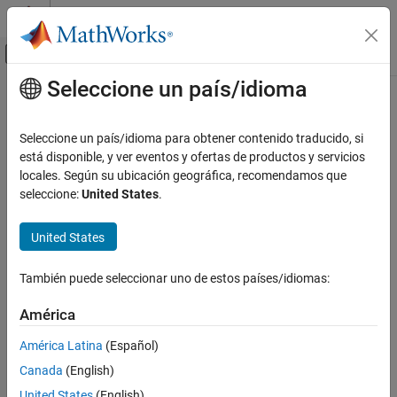
Saltar al contenido
Centro de ayuda de MATLAB
Mostrar/ocultar menú de navegación
Seleccione un país/idioma
Contenido principal
Inicio de Documentación
Aerospace and Defense
Seleccione un país/idioma para obtener contenido traducido, si
está disponible, y ver eventos y ofertas de productos y servicios
locales. Según su ubicación geográfica, recomendamos que
How useful was this information?
seleccione:
United States
.
United States
También puede seleccionar uno de estos países/idiomas:
América
América Latina
(Español)
Canada
(English)
United States
(English)