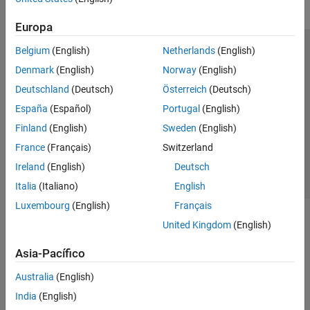
Europa
Belgium
(English)
Netherlands
(English)
Centro de confianza
Marcas comerciales
Denmark
(English)
Norway
(English)
Política de privacidad
Antipiratería
Estado de las aplicaciones
Deutschland
(Deutsch)
Österreich
(Deutsch)
Información de contacto
España
(Español)
Portugal
(English)
© 1994-2026 The MathWorks, Inc.
Finland
(English)
Sweden
(English)
France
(Français)
Switzerland
Seleccione un
España
Ireland
(English)
Deutsch
Italia
(Italiano)
English
Luxembourg
(English)
Français
United Kingdom
(English)
Asia-Pacífico
Australia
(English)
India
(English)