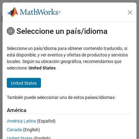
Saltar al contenido
Centro de ayuda de MATLAB
Mostrar/ocultar menú de navegación
Seleccione un país/idioma
Contenido principal
Inicio de Documentación
Aerospace and Defense
Seleccione un país/idioma para obtener contenido traducido, si
está disponible, y ver eventos y ofertas de productos y servicios
locales. Según su ubicación geográfica, recomendamos que
How useful was this information?
seleccione:
United States
.
United States
También puede seleccionar uno de estos países/idiomas:
América
América Latina
(Español)
Canada
(English)
United States
(English)