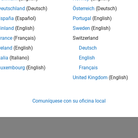
ontal Wind Model
Transform horizont
Deutschland
(Deutsch)
Österreich
(Deutsch)
ontal Wind Model 07
Implement Horizon
España
(Español)
Portugal
(English)
ontal Wind Model 14
Implement Horizon
inland
(English)
Sweden
(English)
Karman Wind Turbulence Model
Generate continuou
rance
(Français)
Switzerland
inuous)
spectra
reland
(English)
Deutsch
 Shear Model
Calculate wind she
talia
(Italiano)
English
Luxembourg
(English)
Français
How useful was this informat
United Kingdom
(English)
Comuníquese con su oficina local