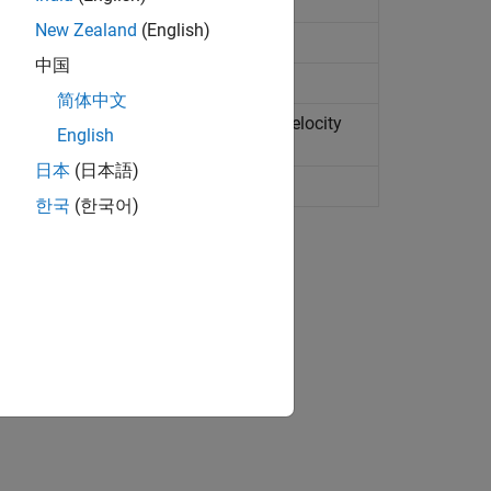
al wind into body-axes coordinates
New Zealand
(English)
tal Wind Model 07
中国
tal Wind Model 14
简体中文
s wind turbulence with Von Kármán velocity
English
日本
(日本語)
ar conditions
한국
(한국어)
ion?