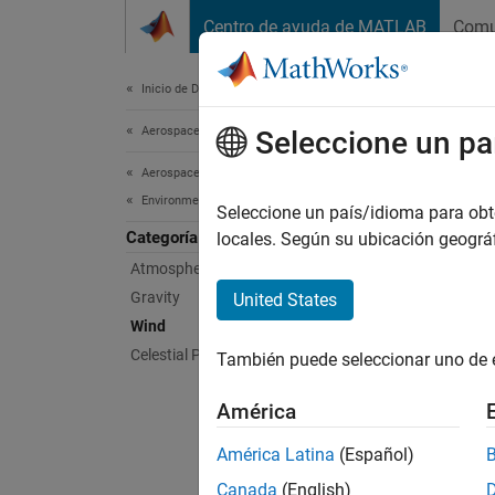
Saltar al contenido
Centro de ayuda de MATLAB
Comu
Document
Inicio de Documentación
Aerospace and Defense
Win
Seleccione un pa
Aerospace Blockset
Environment
Impleme
Seleccione un país/idioma para obten
Categoría
Use win
locales. Según su ubicación geogr
MIL-F-
Atmosphere
Gravity
United States
Bloc
Wind
Celestial Phenomena
También puede seleccionar uno de 
Discr
América
Dryde
América Latina
(Español)
Dryde
Canada
(English)