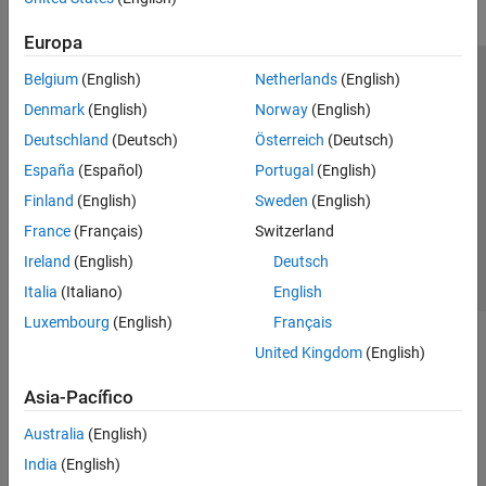
Europa
Belgium
(English)
Netherlands
(English)
Centro de confianza
Marcas comerciales
Denmark
(English)
Norway
(English)
Política de privacidad
Antipiratería
Estado de las aplicaciones
Deutschland
(Deutsch)
Österreich
(Deutsch)
Información de contacto
España
(Español)
Portugal
(English)
© 1994-2026 The MathWorks, Inc.
Finland
(English)
Sweden
(English)
France
(Français)
Switzerland
Seleccione un
España
Ireland
(English)
Deutsch
Italia
(Italiano)
English
Luxembourg
(English)
Français
United Kingdom
(English)
Asia-Pacífico
Australia
(English)
India
(English)