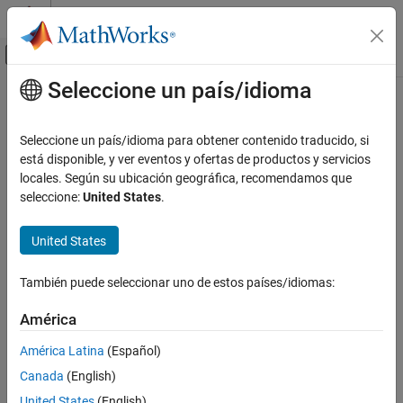
Saltar al contenido
Centro de ayuda de MATLAB
Mostrar/ocultar menú de navegación
Seleccione un país/idioma
Contenido principal
Inicio de Documentación
Aerospace and Defense
Seleccione un país/idioma para obtener contenido traducido, si
está disponible, y ver eventos y ofertas de productos y servicios
How useful was this information?
locales. Según su ubicación geográfica, recomendamos que
seleccione:
United States
.
United States
También puede seleccionar uno de estos países/idiomas:
América
América Latina
(Español)
Canada
(English)
United States
(English)