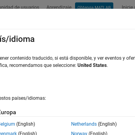
nidad de usuarios
Aprendizaje
Inicie
Obtenga MATLAB
ation
Examples
Functions
Apps
Videos
Answers
ís/idioma
er contenido traducido, si está disponible, y ver eventos y ofer
How useful was this informat
áfica, recomendamos que seleccione:
United States
.
estos países/idiomas:
Europa
Belgium
(English)
Netherlands
(English)
Denmark
(English)
Norway
(English)