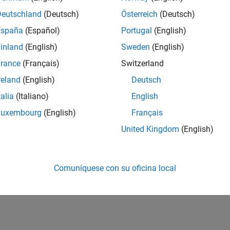
Deutschland
(Deutsch)
Österreich
(Deutsch)
España
(Español)
Portugal
(English)
inland
(English)
Sweden
(English)
rance
(Français)
Switzerland
reland
(English)
Deutsch
talia
(Italiano)
English
Luxembourg
(English)
Français
United Kingdom
(English)
Comuníquese con su oficina local