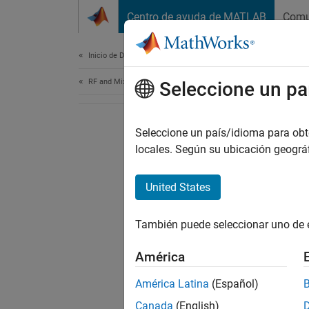
Saltar al contenido
Centro de ayuda de MATLAB
Comu
Document
Inicio de Documentación
RF and Mixed Signal
Seleccione un pa
Seleccione un país/idioma para obten
locales. Según su ubicación geogr
United States
También puede seleccionar uno de 
América
América Latina
(Español)
Canada
(English)