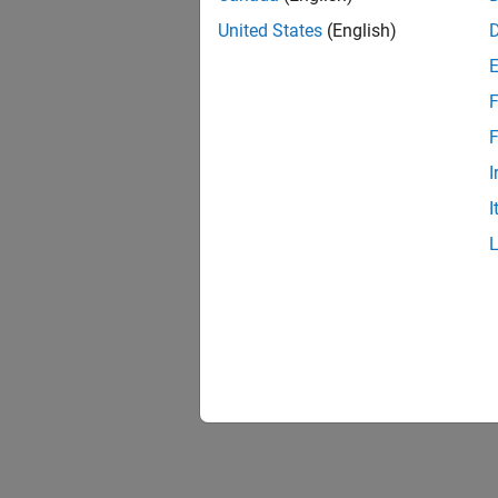
United States
(English)
F
F
I
I