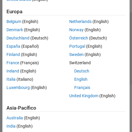
Europa
Belgium
(English)
Netherlands
(English)
Centro de confianza
Marcas comerciales
Denmark
(English)
Norway
(English)
Política de privacidad
Antipiratería
Estado de las aplicaciones
Deutschland
(Deutsch)
Österreich
(Deutsch)
Información de contacto
España
(Español)
Portugal
(English)
© 1994-2026 The MathWorks, Inc.
Finland
(English)
Sweden
(English)
France
(Français)
Switzerland
Seleccione un
España
Ireland
(English)
Deutsch
Italia
(Italiano)
English
Luxembourg
(English)
Français
United Kingdom
(English)
Asia-Pacífico
Australia
(English)
India
(English)