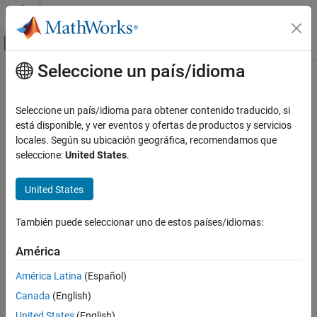
Saltar al contenido
Centro de ayuda de MATLAB
Mostrar/ocultar menú de navegación
Seleccione un país/idioma
Contenido principal
Inicio de Documentación
Signal Processing
Seleccione un país/idioma para obtener contenido traducido, si
está disponible, y ver eventos y ofertas de productos y servicios
locales. Según su ubicación geográfica, recomendamos que
How useful was this information?
seleccione:
United States
.
United States
También puede seleccionar uno de estos países/idiomas:
América
América Latina
(Español)
Canada
(English)
United States
(English)