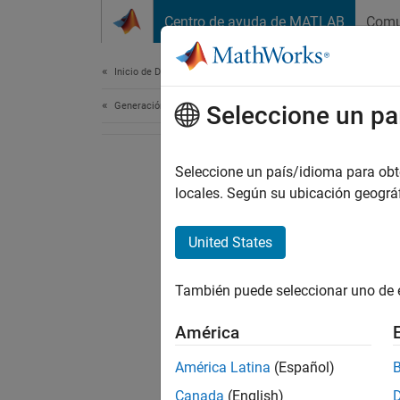
Saltar al contenido
Centro de ayuda de MATLAB
Comu
Document
Inicio de Documentación
Generación de código
Seleccione un pa
Seleccione un país/idioma para obten
locales. Según su ubicación geogr
United States
También puede seleccionar uno de 
América
América Latina
(Español)
Canada
(English)