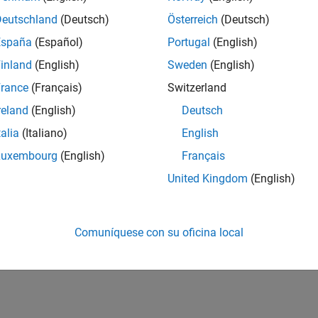
Deutschland
(Deutsch)
Österreich
(Deutsch)
España
(Español)
Portugal
(English)
inland
(English)
Sweden
(English)
rance
(Français)
Switzerland
reland
(English)
Deutsch
talia
(Italiano)
English
Luxembourg
(English)
Français
United Kingdom
(English)
Comuníquese con su oficina local