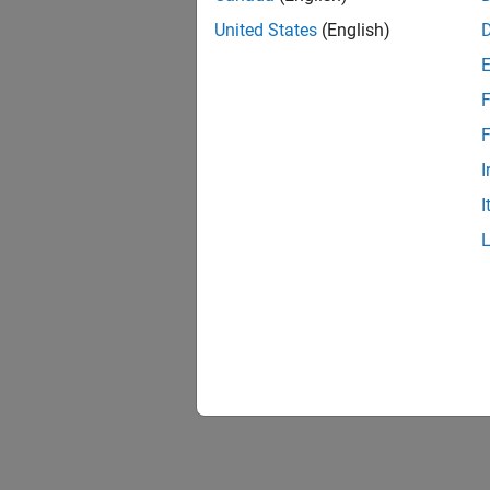
United States
(English)
F
F
I
I