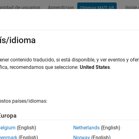
nidad de usuarios
Aprendizaje
Inicie
Obtenga MATLAB
ación
Ejemplos
Funciones
Bloques
Apps
Vídeos
ís/idioma
er contenido traducido, si está disponible, y ver eventos y ofer
¿Qué tan útil fue esta traducc
áfica, recomendamos que seleccione:
United States
.
estos países/idiomas:
Europa
Belgium
(English)
Netherlands
(English)
Denmark
(English)
Norway
(English)