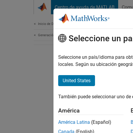
Saltar al contenido
Centro de ayuda de MATLAB
Comu
Document
Inicio de Documentación
Generación de código
Seleccione un pa
Seleccione un país/idioma para obten
locales. Según su ubicación geogr
United States
También puede seleccionar uno de 
América
América Latina
(Español)
Canada
(English)