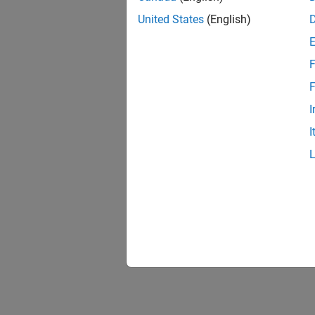
United States
(English)
F
F
I
I