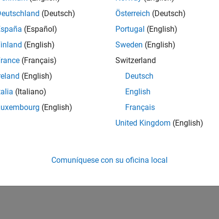
Deutschland
(Deutsch)
Österreich
(Deutsch)
España
(Español)
Portugal
(English)
inland
(English)
Sweden
(English)
rance
(Français)
Switzerland
reland
(English)
Deutsch
talia
(Italiano)
English
Luxembourg
(English)
Français
United Kingdom
(English)
Comuníquese con su oficina local