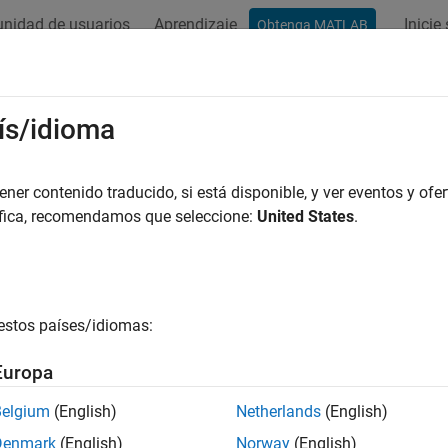
nidad de usuarios
Aprendizaje
Inicie
Obtenga MATLAB
ación
Ejemplos
Funciones
Bloques
Apps
Vídeos
ís/idioma
er contenido traducido, si está disponible, y ver eventos y ofer
¿Qué tan útil fue esta traducc
áfica, recomendamos que seleccione:
United States
.
estos países/idiomas:
Europa
Belgium
(English)
Netherlands
(English)
Denmark
(English)
Norway
(English)