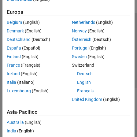
Europa
Belgium
(English)
Netherlands
(English)
Centro de confianza
Marcas comerciales
Denmark
(English)
Norway
(English)
Política de privacidad
Antipiratería
Estado de las aplicaciones
Deutschland
(Deutsch)
Österreich
(Deutsch)
Información de contacto
España
(Español)
Portugal
(English)
© 1994-2026 The MathWorks, Inc.
Finland
(English)
Sweden
(English)
France
(Français)
Switzerland
Seleccione un
España
Ireland
(English)
Deutsch
Italia
(Italiano)
English
Luxembourg
(English)
Français
United Kingdom
(English)
Asia-Pacífico
Australia
(English)
India
(English)