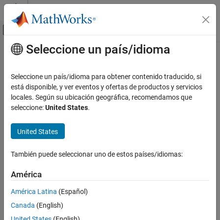
Saltar al contenido
Centro de ayuda de MATLAB
Mostrar/ocultar menú de navegación
Seleccione un país/idioma
Contenido principal
Inicio de Documentación
Generación de código
Seleccione un país/idioma para obtener contenido traducido, si
está disponible, y ver eventos y ofertas de productos y servicios
locales. Según su ubicación geográfica, recomendamos que
¿Qué tan útil fue esta traducción?
seleccione:
United States
.
United States
También puede seleccionar uno de estos países/idiomas:
América
América Latina
(Español)
Canada
(English)
United States
(English)