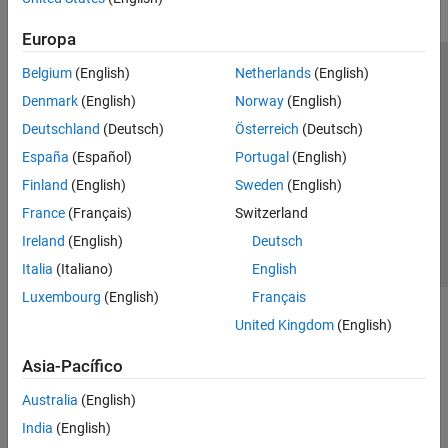
Europa
Belgium
(English)
Netherlands
(English)
Centro de confianza
Marcas comerciales
Denmark
(English)
Norway
(English)
Política de privacidad
Antipiratería
Estado de las aplicaciones
Deutschland
(Deutsch)
Österreich
(Deutsch)
Información de contacto
España
(Español)
Portugal
(English)
© 1994-2026 The MathWorks, Inc.
Finland
(English)
Sweden
(English)
France
(Français)
Switzerland
Seleccione un
España
Ireland
(English)
Deutsch
Italia
(Italiano)
English
Luxembourg
(English)
Français
United Kingdom
(English)
Asia-Pacífico
Australia
(English)
India
(English)