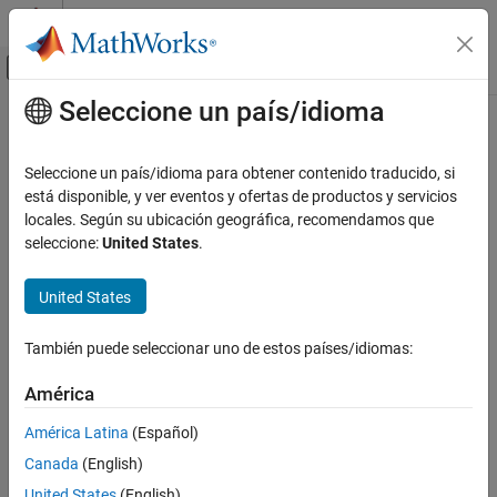
Saltar al contenido
Centro de ayuda de MATLAB
Mostrar/ocultar menú de navegación
Seleccione un país/idioma
Contenido principal
Inicio de Documentación
Wireless Communications
Seleccione un país/idioma para obtener contenido traducido, si
está disponible, y ver eventos y ofertas de productos y servicios
How useful was this information?
locales. Según su ubicación geográfica, recomendamos que
seleccione:
United States
.
United States
También puede seleccionar uno de estos países/idiomas:
América
América Latina
(Español)
Canada
(English)
United States
(English)