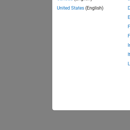
United States
(English)
F
F
I
I