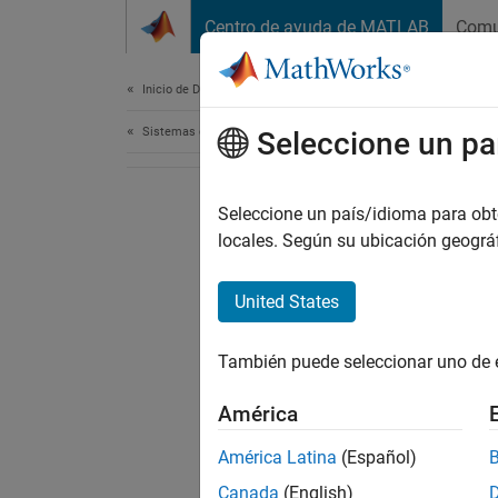
Saltar al contenido
Centro de ayuda de MATLAB
Comu
Document
Inicio de Documentación
Sistemas de control
Seleccione un pa
Seleccione un país/idioma para obten
locales. Según su ubicación geogr
United States
También puede seleccionar uno de 
América
América Latina
(Español)
Canada
(English)