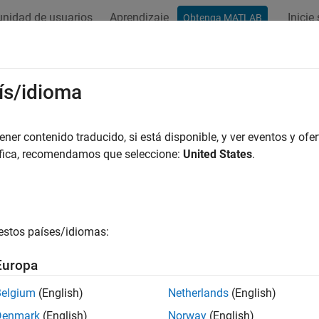
nidad de usuarios
Aprendizaje
Inicie
Obtenga MATLAB
ación
Ejemplos
Funciones
Bloques
Apps
Vídeos
ís/idioma
er contenido traducido, si está disponible, y ver eventos y ofer
¿Qué tan útil fue esta traducc
áfica, recomendamos que seleccione:
United States
.
estos países/idiomas:
Europa
Belgium
(English)
Netherlands
(English)
Denmark
(English)
Norway
(English)