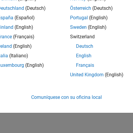
Deutschland
(Deutsch)
Österreich
(Deutsch)
España
(Español)
Portugal
(English)
inland
(English)
Sweden
(English)
rance
(Français)
Switzerland
reland
(English)
Deutsch
talia
(Italiano)
English
Luxembourg
(English)
Français
United Kingdom
(English)
Comuníquese con su oficina local