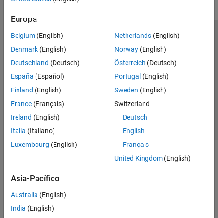
Europa
Belgium
(English)
Netherlands
(English)
Centro de confianza
Marcas comerciales
Denmark
(English)
Norway
(English)
Política de privacidad
Antipiratería
Estado de las aplicaciones
Deutschland
(Deutsch)
Österreich
(Deutsch)
Información de contacto
España
(Español)
Portugal
(English)
© 1994-2026 The MathWorks, Inc.
Finland
(English)
Sweden
(English)
France
(Français)
Switzerland
Seleccione un
España
Ireland
(English)
Deutsch
Italia
(Italiano)
English
Luxembourg
(English)
Français
United Kingdom
(English)
Asia-Pacífico
Australia
(English)
India
(English)