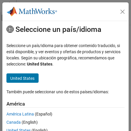
Saltar al contenido
Centro de ayuda de MATLAB
Mostrar/ocultar menú de navegación
Seleccione un país/idioma
Contenido principal
Inicio de Documentación
Reporting and Database Access
Seleccione un país/idioma para obtener contenido traducido, si
Computational Finance
está disponible, y ver eventos y ofertas de productos y servicios
How useful was this information?
locales. Según su ubicación geográfica, recomendamos que
seleccione:
United States
.
United States
También puede seleccionar uno de estos países/idiomas:
América
América Latina
(Español)
Canada
(English)
United States
(English)