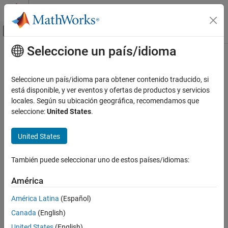
Saltar al contenido
Centro de ayuda de MATLAB
Mostrar/ocultar menú de navegación
Seleccione un país/idioma
Contenido principal
Inicio de Documentación
IA y estadística
Seleccione un país/idioma para obtener contenido traducido, si
está disponible, y ver eventos y ofertas de productos y servicios
locales. Según su ubicación geográfica, recomendamos que
¿Qué tan útil fue esta traducción?
seleccione:
United States
.
United States
También puede seleccionar uno de estos países/idiomas:
América
América Latina
(Español)
Canada
(English)
United States
(English)