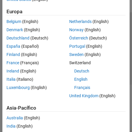
Europa
Belgium
(English)
Netherlands
(English)
Centro de confianza
Marcas comerciales
Denmark
(English)
Norway
(English)
Política de privacidad
Antipiratería
Estado de las aplicaciones
Deutschland
(Deutsch)
Österreich
(Deutsch)
Información de contacto
España
(Español)
Portugal
(English)
© 1994-2026 The MathWorks, Inc.
Finland
(English)
Sweden
(English)
France
(Français)
Switzerland
Seleccione un
España
Ireland
(English)
Deutsch
Italia
(Italiano)
English
Luxembourg
(English)
Français
United Kingdom
(English)
Asia-Pacífico
Australia
(English)
India
(English)