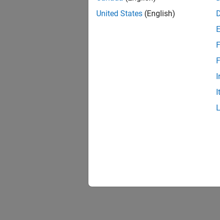
United States
(English)
F
F
I
I