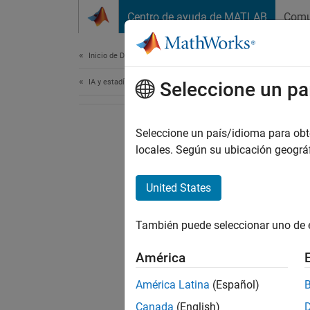
Saltar al contenido
Centro de ayuda de MATLAB
Comu
Document
Inicio de Documentación
IA y estadística
Seleccione un pa
Seleccione un país/idioma para obten
locales. Según su ubicación geogr
United States
También puede seleccionar uno de 
América
América Latina
(Español)
Canada
(English)