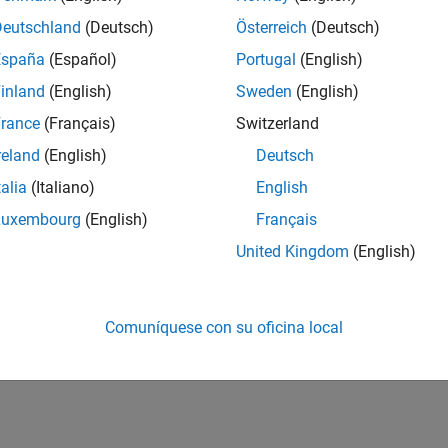
Deutschland
(Deutsch)
Österreich
(Deutsch)
España
(Español)
Portugal
(English)
inland
(English)
Sweden
(English)
rance
(Français)
Switzerland
reland
(English)
Deutsch
talia
(Italiano)
English
Luxembourg
(English)
Français
United Kingdom
(English)
Comuníquese con su oficina local