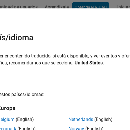
nidad de usuarios
Aprendizaje
Inicie
Obtenga MATLAB
ación
Ejemplos
Funciones
Bloques
Apps
Vídeos
ís/idioma
er contenido traducido, si está disponible, y ver eventos y ofer
¿Qué tan útil fue esta traducc
áfica, recomendamos que seleccione:
United States
.
estos países/idiomas:
Europa
Belgium
(English)
Netherlands
(English)
Denmark
(English)
Norway
(English)