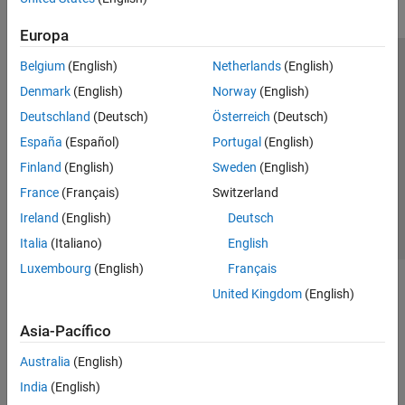
Europa
Belgium
(English)
Netherlands
(English)
Centro de confianza
Marcas comerciales
Denmark
(English)
Norway
(English)
Política de privacidad
Antipiratería
Estado de las aplicaciones
Deutschland
(Deutsch)
Österreich
(Deutsch)
Información de contacto
España
(Español)
Portugal
(English)
© 1994-2026 The MathWorks, Inc.
Finland
(English)
Sweden
(English)
France
(Français)
Switzerland
Seleccione un
España
Ireland
(English)
Deutsch
Italia
(Italiano)
English
Luxembourg
(English)
Français
United Kingdom
(English)
Asia-Pacífico
Australia
(English)
India
(English)