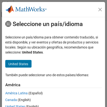
Saltar al contenido
Centro de ayuda de MATLAB
Mostrar/ocultar menú de navegación
Seleccione un país/idioma
Contenido principal
Inicio de Documentación
IA y estadística
Seleccione un país/idioma para obtener contenido traducido, si
está disponible, y ver eventos y ofertas de productos y servicios
locales. Según su ubicación geográfica, recomendamos que
¿Qué tan útil fue esta traducción?
seleccione:
United States
.
United States
También puede seleccionar uno de estos países/idiomas:
América
América Latina
(Español)
Canada
(English)
United States
(English)