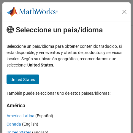
Saltar al contenido
Centro de ayuda de MATLAB
Mostrar/ocultar menú de navegación
Seleccione un país/idioma
Contenido principal
Inicio de Documentación
IA y estadística
Seleccione un país/idioma para obtener contenido traducido, si
está disponible, y ver eventos y ofertas de productos y servicios
locales. Según su ubicación geográfica, recomendamos que
¿Qué tan útil fue esta traducción?
seleccione:
United States
.
United States
También puede seleccionar uno de estos países/idiomas:
América
América Latina
(Español)
Canada
(English)
United States
(English)