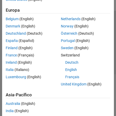
Europa
Belgium
(English)
Netherlands
(English)
Centro de confianza
Marcas comerciales
Denmark
(English)
Norway
(English)
Política de privacidad
Antipiratería
Estado de las aplicaciones
Deutschland
(Deutsch)
Österreich
(Deutsch)
Información de contacto
España
(Español)
Portugal
(English)
© 1994-2026 The MathWorks, Inc.
Finland
(English)
Sweden
(English)
France
(Français)
Switzerland
Seleccione un
España
Ireland
(English)
Deutsch
Italia
(Italiano)
English
Luxembourg
(English)
Français
United Kingdom
(English)
Asia-Pacífico
Australia
(English)
India
(English)