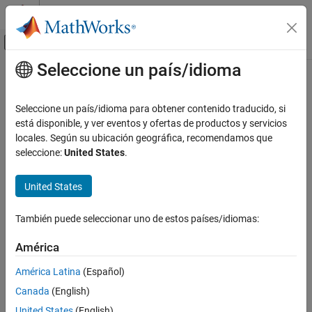
Saltar al contenido
Centro de ayuda de MATLAB
Mostrar/ocultar menú de navegación
Seleccione un país/idioma
Contenido principal
Inicio de Documentación
Robotics and Autonomous Systems
Seleccione un país/idioma para obtener contenido traducido, si
Automotive
está disponible, y ver eventos y ofertas de productos y servicios
How useful was this information?
locales. Según su ubicación geográfica, recomendamos que
seleccione:
United States
.
United States
También puede seleccionar uno de estos países/idiomas:
América
América Latina
(Español)
Canada
(English)
United States
(English)