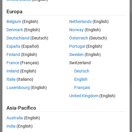
Europa
Belgium
(English)
Netherlands
(English)
Centro de confianza
Marcas comerciales
Denmark
(English)
Norway
(English)
Política de privacidad
Antipiratería
Estado de las aplicaciones
Deutschland
(Deutsch)
Österreich
(Deutsch)
Información de contacto
España
(Español)
Portugal
(English)
© 1994-2026 The MathWorks, Inc.
Finland
(English)
Sweden
(English)
France
(Français)
Switzerland
Seleccione un
España
Ireland
(English)
Deutsch
Italia
(Italiano)
English
Luxembourg
(English)
Français
United Kingdom
(English)
Asia-Pacífico
Australia
(English)
India
(English)