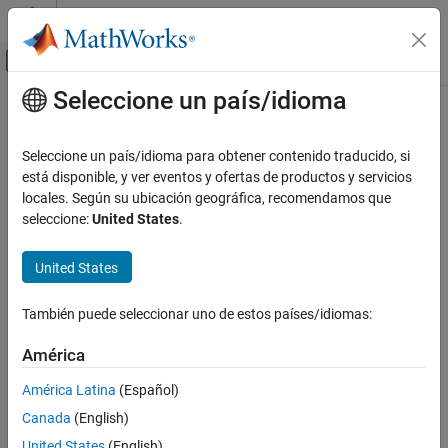
Saltar al contenido
Centro de ayuda de MATLAB
Mostrar/ocultar menú de navegación
Seleccione un país/idioma
Contenido principal
Inicio de Documentación
Robotics and Autonomous Systems
Seleccione un país/idioma para obtener contenido traducido, si
Automotive
está disponible, y ver eventos y ofertas de productos y servicios
locales. Según su ubicación geográfica, recomendamos que
How useful was this information?
seleccione:
United States
.
United States
También puede seleccionar uno de estos países/idiomas:
América
América Latina
(Español)
Canada
(English)
United States
(English)