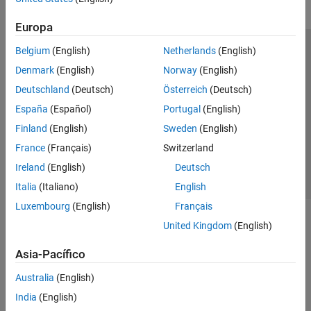
Europa
Belgium
(English)
Netherlands
(English)
Centro de confianza
Marcas comerciales
Denmark
(English)
Norway
(English)
Política de privacidad
Antipiratería
Estado de las aplicaciones
Deutschland
(Deutsch)
Österreich
(Deutsch)
Información de contacto
España
(Español)
Portugal
(English)
© 1994-2026 The MathWorks, Inc.
Finland
(English)
Sweden
(English)
France
(Français)
Switzerland
Seleccione un
España
Ireland
(English)
Deutsch
Italia
(Italiano)
English
Luxembourg
(English)
Français
United Kingdom
(English)
Asia-Pacífico
Australia
(English)
India
(English)