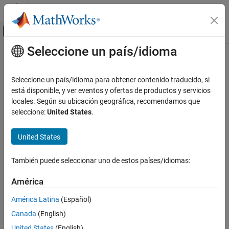
Saltar al contenido
Centro de ayuda de MATLAB
Mostrar/ocultar menú de navegación
Seleccione un país/idioma
Contenido principal
Inicio de Documentación
Robotics and Autonomous Systems
Seleccione un país/idioma para obtener contenido traducido, si
Automotive
está disponible, y ver eventos y ofertas de productos y servicios
locales. Según su ubicación geográfica, recomendamos que
How useful was this information?
seleccione:
United States
.
United States
También puede seleccionar uno de estos países/idiomas:
América
América Latina
(Español)
Canada
(English)
United States
(English)