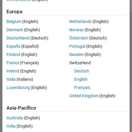
Europa
Belgium
(English)
Netherlands
(English)
Centro de confianza
Marcas comerciales
Denmark
(English)
Norway
(English)
Política de privacidad
Antipiratería
Estado de las aplicaciones
Deutschland
(Deutsch)
Österreich
(Deutsch)
Información de contacto
España
(Español)
Portugal
(English)
© 1994-2026 The MathWorks, Inc.
Finland
(English)
Sweden
(English)
France
(Français)
Switzerland
Seleccione un
España
Ireland
(English)
Deutsch
Italia
(Italiano)
English
Luxembourg
(English)
Français
United Kingdom
(English)
Asia-Pacífico
Australia
(English)
India
(English)