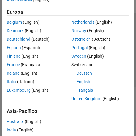
Europa
Belgium
(English)
Netherlands
(English)
Centro de confianza
Marcas comerciales
Denmark
(English)
Norway
(English)
Política de privacidad
Antipiratería
Estado de las aplicaciones
Deutschland
(Deutsch)
Österreich
(Deutsch)
Información de contacto
España
(Español)
Portugal
(English)
© 1994-2026 The MathWorks, Inc.
Finland
(English)
Sweden
(English)
France
(Français)
Switzerland
Seleccione un
España
Ireland
(English)
Deutsch
Italia
(Italiano)
English
Luxembourg
(English)
Français
United Kingdom
(English)
Asia-Pacífico
Australia
(English)
India
(English)