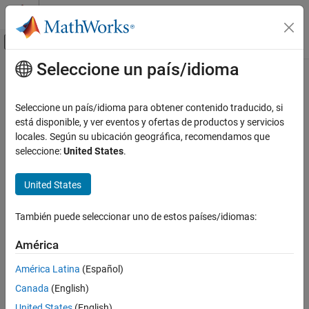
Saltar al contenido
Centro de ayuda de MATLAB
Mostrar/ocultar menú de navegación
Seleccione un país/idioma
Contenido principal
Inicio de Documentación
Signal Processing
Seleccione un país/idioma para obtener contenido traducido, si
está disponible, y ver eventos y ofertas de productos y servicios
How useful was this information?
locales. Según su ubicación geográfica, recomendamos que
seleccione:
United States
.
United States
También puede seleccionar uno de estos países/idiomas:
América
América Latina
(Español)
Canada
(English)
United States
(English)