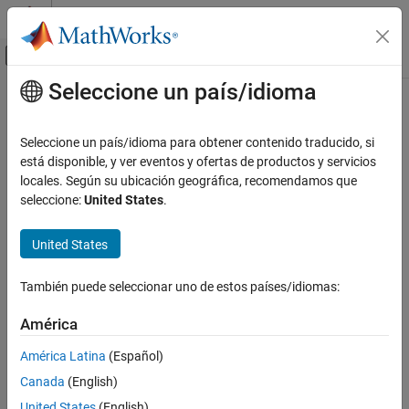
Saltar al contenido
Centro de ayuda de MATLAB
Mostrar/ocultar menú de navegación
Seleccione un país/idioma
Contenido principal
Inicio de Documentación
Signal Processing
Seleccione un país/idioma para obtener contenido traducido, si
está disponible, y ver eventos y ofertas de productos y servicios
locales. Según su ubicación geográfica, recomendamos que
How useful was this information?
seleccione:
United States
.
United States
También puede seleccionar uno de estos países/idiomas:
América
América Latina
(Español)
Canada
(English)
United States
(English)