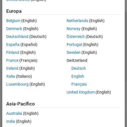
Europa
Belgium
(English)
Netherlands
(English)
Centro de confianza
Marcas comerciales
Denmark
(English)
Norway
(English)
Política de privacidad
Antipiratería
Estado de las aplicaciones
Deutschland
(Deutsch)
Österreich
(Deutsch)
Información de contacto
España
(Español)
Portugal
(English)
© 1994-2026 The MathWorks, Inc.
Finland
(English)
Sweden
(English)
France
(Français)
Switzerland
Seleccione un
España
Ireland
(English)
Deutsch
Italia
(Italiano)
English
Luxembourg
(English)
Français
United Kingdom
(English)
Asia-Pacífico
Australia
(English)
India
(English)