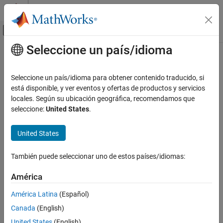
Saltar al contenido
Centro de ayuda de MATLAB
Mostrar/ocultar menú de navegación
Seleccione un país/idioma
Contenido principal
Inicio de Documentación
Code Generation
Seleccione un país/idioma para obtener contenido traducido, si
está disponible, y ver eventos y ofertas de productos y servicios
How useful was this information?
locales. Según su ubicación geográfica, recomendamos que
seleccione:
United States
.
United States
También puede seleccionar uno de estos países/idiomas:
América
América Latina
(Español)
Canada
(English)
United States
(English)