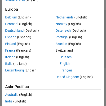
Europa
Belgium
(English)
Netherlands
(English)
Centro de confianza
Marcas comerciales
Denmark
(English)
Norway
(English)
Política de privacidad
Antipiratería
Estado de las aplicaciones
Deutschland
(Deutsch)
Österreich
(Deutsch)
Información de contacto
España
(Español)
Portugal
(English)
© 1994-2026 The MathWorks, Inc.
Finland
(English)
Sweden
(English)
France
(Français)
Switzerland
Seleccione un
España
Ireland
(English)
Deutsch
Italia
(Italiano)
English
Luxembourg
(English)
Français
United Kingdom
(English)
Asia-Pacífico
Australia
(English)
India
(English)