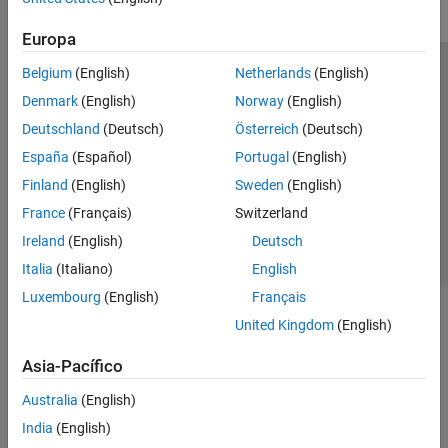
Europa
Belgium
(English)
Netherlands
(English)
Centro de confianza
Marcas comerciales
Denmark
(English)
Norway
(English)
Política de privacidad
Antipiratería
Estado de las aplicaciones
Deutschland
(Deutsch)
Österreich
(Deutsch)
Información de contacto
España
(Español)
Portugal
(English)
© 1994-2026 The MathWorks, Inc.
Finland
(English)
Sweden
(English)
France
(Français)
Switzerland
Seleccione un
España
Ireland
(English)
Deutsch
Italia
(Italiano)
English
Luxembourg
(English)
Français
United Kingdom
(English)
Asia-Pacífico
Australia
(English)
India
(English)