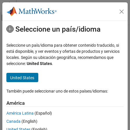
Saltar al contenido
Centro de ayuda de MATLAB
Mostrar/ocultar menú de navegación
Seleccione un país/idioma
Contenido principal
Inicio de Documentación
Code Generation
Seleccione un país/idioma para obtener contenido traducido, si
está disponible, y ver eventos y ofertas de productos y servicios
How useful was this information?
locales. Según su ubicación geográfica, recomendamos que
seleccione:
United States
.
United States
También puede seleccionar uno de estos países/idiomas:
América
América Latina
(Español)
Canada
(English)
United States
(English)