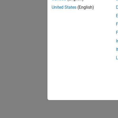
United States
(English)
F
F
I
I