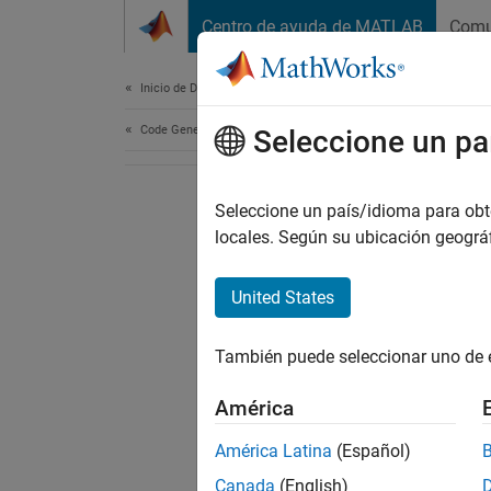
Saltar al contenido
Centro de ayuda de MATLAB
Comu
Document
Inicio de Documentación
Code Generation
Seleccione un pa
Seleccione un país/idioma para obten
locales. Según su ubicación geogr
United States
También puede seleccionar uno de 
América
América Latina
(Español)
Canada
(English)