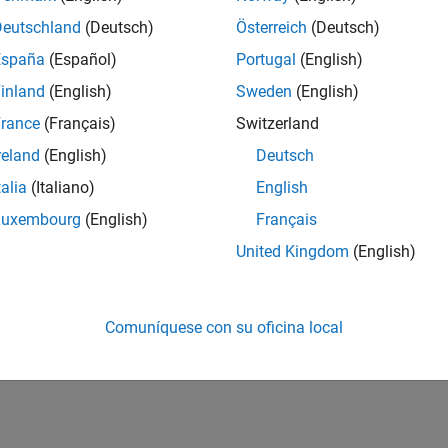
Deutschland
(Deutsch)
Österreich
(Deutsch)
España
(Español)
Portugal
(English)
inland
(English)
Sweden
(English)
rance
(Français)
Switzerland
reland
(English)
Deutsch
talia
(Italiano)
English
Luxembourg
(English)
Français
United Kingdom
(English)
Comuníquese con su oficina local