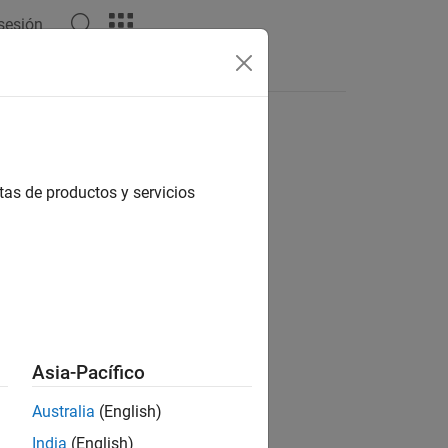
 sesión
Apps
Videos
Answers
tas de productos y servicios
ion?
Asia-Pacífico
Australia
(English)
India
(English)