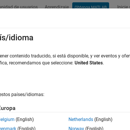
nidad de usuarios
Aprendizaje
Inicie
Obtenga MATLAB
ation
Examples
Functions
Blocks
Model Settings
ís/idioma
er contenido traducido, si está disponible, y ver eventos y ofer
How useful was this informat
áfica, recomendamos que seleccione:
United States
.
estos países/idiomas:
Europa
Belgium
(English)
Netherlands
(English)
Denmark
(English)
Norway
(English)