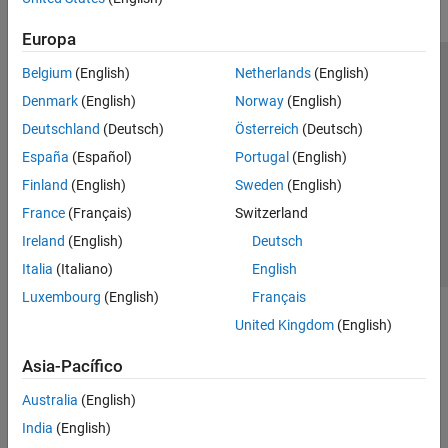
Europa
Belgium
(English)
Netherlands
(English)
Centro de confianza
Marcas comerciales
Denmark
(English)
Norway
(English)
Política de privacidad
Antipiratería
Estado de las aplicaciones
Deutschland
(Deutsch)
Österreich
(Deutsch)
Información de contacto
España
(Español)
Portugal
(English)
© 1994-2026 The MathWorks, Inc.
Finland
(English)
Sweden
(English)
France
(Français)
Switzerland
Seleccione un
España
Ireland
(English)
Deutsch
Italia
(Italiano)
English
Luxembourg
(English)
Français
United Kingdom
(English)
Asia-Pacífico
Australia
(English)
India
(English)