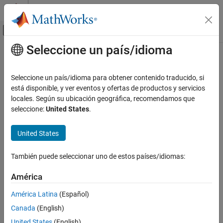
Saltar al contenido
Centro de ayuda de MATLAB
Mostrar/ocultar menú de navegación
Seleccione un país/idioma
Contenido principal
Inicio de Documentación
Code Generation
Seleccione un país/idioma para obtener contenido traducido, si
está disponible, y ver eventos y ofertas de productos y servicios
How useful was this information?
locales. Según su ubicación geográfica, recomendamos que
seleccione:
United States
.
United States
También puede seleccionar uno de estos países/idiomas:
América
América Latina
(Español)
Canada
(English)
United States
(English)