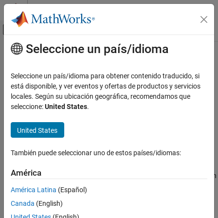
Saltar al contenido
Centro de ayuda de MATLAB
Mostrar/ocultar menú de navegación
Seleccione un país/idioma
Contenido principal
Inicio de Documentación
target.ExecutionTool Class
Code Generation
Seleccione un país/idioma para obtener contenido traducido, si
Namespace:
target
está disponible, y ver eventos y ofertas de productos y servicios
Embedded Coder
locales. Según su ubicación geográfica, recomendamos que
Verification, Testing, and Certification
MATLAB
service interface for tool that manages application
seleccione:
United States
.
Processor-in-the-Loop Simulation
execution on target hardware
United States
target.ExecutionTool Class
expand all in page
Description
ON THIS PAGE
También puede seleccionar uno de estos países/idiomas:
Description
®
Use the
class to provide a MATLAB
target.ExecutionTool
Properties
América
service interface for a tool that manages the application execution
Methods
on the target hardware.
América Latina
(Español)
Examples
Canada
(English)
Version History
Properties
See Also
United States
(English)