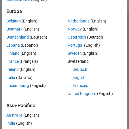
Europa
Belgium
(English)
Netherlands
(English)
Centro de confianza
Marcas comerciales
Denmark
(English)
Norway
(English)
Política de privacidad
Antipiratería
Estado de las aplicaciones
Deutschland
(Deutsch)
Österreich
(Deutsch)
Información de contacto
España
(Español)
Portugal
(English)
© 1994-2026 The MathWorks, Inc.
Finland
(English)
Sweden
(English)
France
(Français)
Switzerland
Seleccione un
España
Ireland
(English)
Deutsch
Italia
(Italiano)
English
Luxembourg
(English)
Français
United Kingdom
(English)
Asia-Pacífico
Australia
(English)
India
(English)