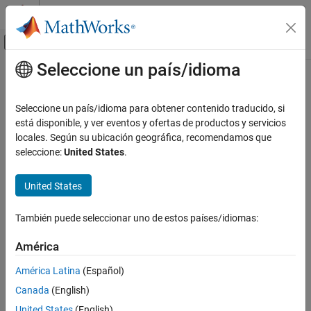
Saltar al contenido
Centro de ayuda de MATLAB
Mostrar/ocultar menú de navegación
Seleccione un país/idioma
Contenido principal
Inicio de Documentación
Code Generation
Seleccione un país/idioma para obtener contenido traducido, si
está disponible, y ver eventos y ofertas de productos y servicios
locales. Según su ubicación geográfica, recomendamos que
How useful was this information?
seleccione:
United States
.
United States
También puede seleccionar uno de estos países/idiomas:
América
América Latina
(Español)
Canada
(English)
United States
(English)