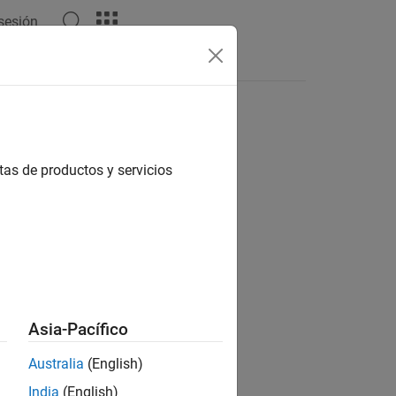
 sesión
Apps
Videos
Answers
tas de productos y servicios
ion?
Asia-Pacífico
Australia
(English)
India
(English)