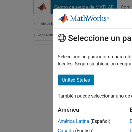
Saltar al contenido
Centro de ayuda de MATLAB
Comu
Document
Inicio de Documentación
Code Generation
Seleccione un pa
Seleccione un país/idioma para obten
locales. Según su ubicación geogr
United States
También puede seleccionar uno de 
América
América Latina
(Español)
Canada
(English)