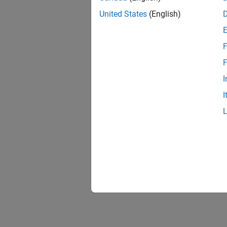
United States
(English)
F
F
I
I