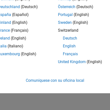
Deutschland
(Deutsch)
Österreich
(Deutsch)
España
(Español)
Portugal
(English)
inland
(English)
Sweden
(English)
rance
(Français)
Switzerland
reland
(English)
Deutsch
talia
(Italiano)
English
Luxembourg
(English)
Français
United Kingdom
(English)
Comuníquese con su oficina local