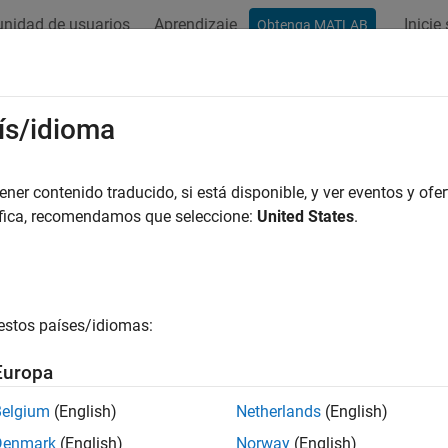
nidad de usuarios
Aprendizaje
Inicie
Obtenga MATLAB
ation
Examples
Functions
Blocks
Model Settings
ís/idioma
er contenido traducido, si está disponible, y ver eventos y ofer
How useful was this informat
áfica, recomendamos que seleccione:
United States
.
estos países/idiomas:
Europa
Belgium
(English)
Netherlands
(English)
Denmark
(English)
Norway
(English)