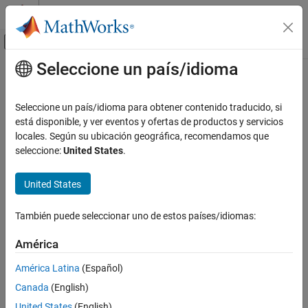
Saltar al contenido
Centro de ayuda de MATLAB
Mostrar/ocultar menú de navegación
Seleccione un país/idioma
Contenido principal
Inicio de Documentación
Code Generation
Seleccione un país/idioma para obtener contenido traducido, si
está disponible, y ver eventos y ofertas de productos y servicios
locales. Según su ubicación geográfica, recomendamos que
How useful was this information?
seleccione:
United States
.
United States
También puede seleccionar uno de estos países/idiomas:
América
América Latina
(Español)
Canada
(English)
United States
(English)