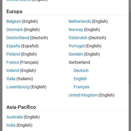
Europa
Belgium
(English)
Netherlands
(English)
Centro de confianza
Marcas comerciales
Denmark
(English)
Norway
(English)
Política de privacidad
Antipiratería
Estado de las aplicaciones
Deutschland
(Deutsch)
Österreich
(Deutsch)
Información de contacto
España
(Español)
Portugal
(English)
© 1994-2026 The MathWorks, Inc.
Finland
(English)
Sweden
(English)
France
(Français)
Switzerland
Seleccione un
España
Ireland
(English)
Deutsch
Italia
(Italiano)
English
Luxembourg
(English)
Français
United Kingdom
(English)
Asia-Pacífico
Australia
(English)
India
(English)