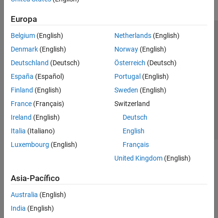
Europa
Belgium
(English)
Netherlands
(English)
Centro de confianza
Marcas comerciales
Denmark
(English)
Norway
(English)
Política de privacidad
Antipiratería
Estado de las aplicaciones
Deutschland
(Deutsch)
Österreich
(Deutsch)
Información de contacto
España
(Español)
Portugal
(English)
© 1994-2026 The MathWorks, Inc.
Finland
(English)
Sweden
(English)
France
(Français)
Switzerland
Seleccione un
España
Ireland
(English)
Deutsch
Italia
(Italiano)
English
Luxembourg
(English)
Français
United Kingdom
(English)
Asia-Pacífico
Australia
(English)
India
(English)