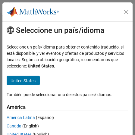
Saltar al contenido
Centro de ayuda de MATLAB
Mostrar/ocultar menú de navegación
Seleccione un país/idioma
Contenido principal
Inicio de Documentación
Code Generation
Seleccione un país/idioma para obtener contenido traducido, si
está disponible, y ver eventos y ofertas de productos y servicios
locales. Según su ubicación geográfica, recomendamos que
How useful was this information?
seleccione:
United States
.
United States
También puede seleccionar uno de estos países/idiomas:
América
América Latina
(Español)
Canada
(English)
United States
(English)