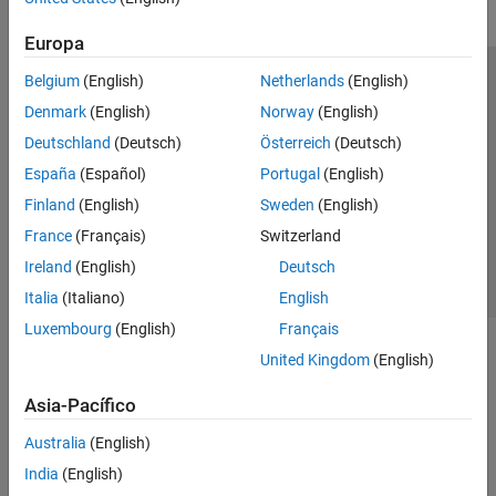
Europa
Belgium
(English)
Netherlands
(English)
Centro de confianza
Marcas comerciales
Denmark
(English)
Norway
(English)
Política de privacidad
Antipiratería
Estado de las aplicaciones
Deutschland
(Deutsch)
Österreich
(Deutsch)
Información de contacto
España
(Español)
Portugal
(English)
© 1994-2026 The MathWorks, Inc.
Finland
(English)
Sweden
(English)
France
(Français)
Switzerland
Seleccione un
España
Ireland
(English)
Deutsch
Italia
(Italiano)
English
Luxembourg
(English)
Français
United Kingdom
(English)
Asia-Pacífico
Australia
(English)
India
(English)