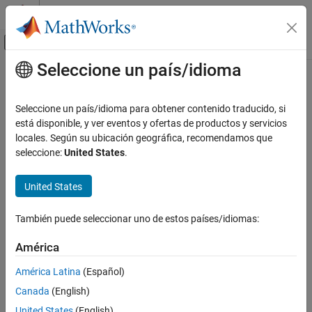
Saltar al contenido
Centro de ayuda de MATLAB
Mostrar/ocultar menú de navegación
Seleccione un país/idioma
Contenido principal
Inicio de Documentación
Code Generation
Seleccione un país/idioma para obtener contenido traducido, si
está disponible, y ver eventos y ofertas de productos y servicios
locales. Según su ubicación geográfica, recomendamos que
How useful was this information?
seleccione:
United States
.
United States
También puede seleccionar uno de estos países/idiomas:
América
América Latina
(Español)
Canada
(English)
United States
(English)