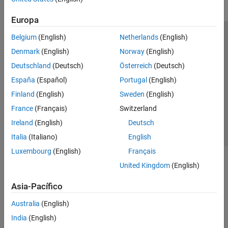
Europa
Belgium
(English)
Netherlands
(English)
Centro de confianza
Marcas comerciales
Denmark
(English)
Norway
(English)
Política de privacidad
Antipiratería
Estado de las aplicaciones
Deutschland
(Deutsch)
Österreich
(Deutsch)
Información de contacto
España
(Español)
Portugal
(English)
© 1994-2026 The MathWorks, Inc.
Finland
(English)
Sweden
(English)
France
(Français)
Switzerland
Seleccione un
España
Ireland
(English)
Deutsch
Italia
(Italiano)
English
Luxembourg
(English)
Français
United Kingdom
(English)
Asia-Pacífico
Australia
(English)
India
(English)