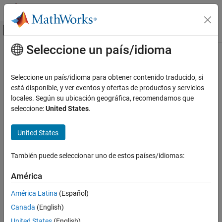
Saltar al contenido
Centro de ayuda de MATLAB
Mostrar/ocultar menú de navegación
Seleccione un país/idioma
Contenido principal
Inicio de Documentación
Code Generation
Seleccione un país/idioma para obtener contenido traducido, si
está disponible, y ver eventos y ofertas de productos y servicios
locales. Según su ubicación geográfica, recomendamos que
How useful was this information?
seleccione:
United States
.
United States
También puede seleccionar uno de estos países/idiomas:
América
América Latina
(Español)
Canada
(English)
United States
(English)