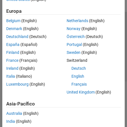
Europa
Belgium
(English)
Netherlands
(English)
Centro de confianza
Marcas comerciales
Denmark
(English)
Norway
(English)
Política de privacidad
Antipiratería
Estado de las aplicaciones
Deutschland
(Deutsch)
Österreich
(Deutsch)
Información de contacto
España
(Español)
Portugal
(English)
© 1994-2026 The MathWorks, Inc.
Finland
(English)
Sweden
(English)
France
(Français)
Switzerland
Seleccione un
España
Ireland
(English)
Deutsch
Italia
(Italiano)
English
Luxembourg
(English)
Français
United Kingdom
(English)
Asia-Pacífico
Australia
(English)
India
(English)