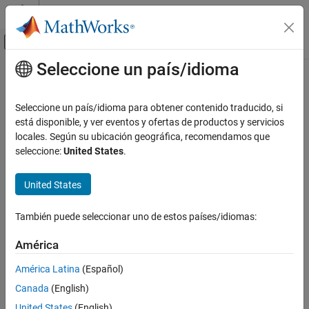
Saltar al contenido
Centro de ayuda de MATLAB
Mostrar/ocultar menú de navegación
Seleccione un país/idioma
Contenido principal
Inicio de Documentación
Code Generation
Seleccione un país/idioma para obtener contenido traducido, si
está disponible, y ver eventos y ofertas de productos y servicios
locales. Según su ubicación geográfica, recomendamos que
How useful was this information?
seleccione:
United States
.
United States
También puede seleccionar uno de estos países/idiomas:
América
América Latina
(Español)
Canada
(English)
United States
(English)