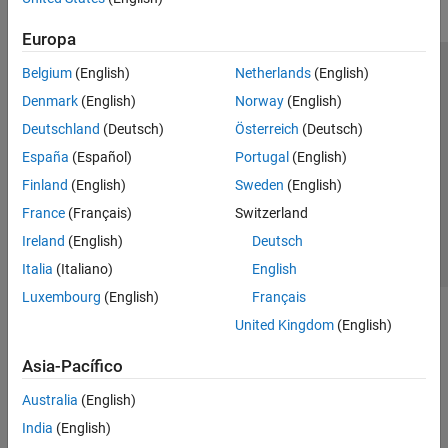
Europa
Belgium
(English)
Netherlands
(English)
Centro de confianza
Marcas comerciales
Denmark
(English)
Norway
(English)
Política de privacidad
Antipiratería
Estado de las aplicaciones
Deutschland
(Deutsch)
Österreich
(Deutsch)
Información de contacto
España
(Español)
Portugal
(English)
© 1994-2026 The MathWorks, Inc.
Finland
(English)
Sweden
(English)
France
(Français)
Switzerland
Seleccione un
España
Ireland
(English)
Deutsch
Italia
(Italiano)
English
Luxembourg
(English)
Français
United Kingdom
(English)
Asia-Pacífico
Australia
(English)
India
(English)