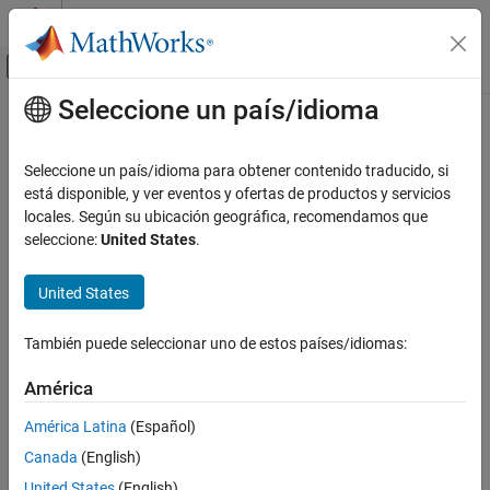
Saltar al contenido
Centro de ayuda de MATLAB
Mostrar/ocultar menú de navegación
Seleccione un país/idioma
Contenido principal
Inicio de Documentación
Code Generation
Seleccione un país/idioma para obtener contenido traducido, si
está disponible, y ver eventos y ofertas de productos y servicios
locales. Según su ubicación geográfica, recomendamos que
How useful was this information?
seleccione:
United States
.
United States
También puede seleccionar uno de estos países/idiomas:
América
América Latina
(Español)
Canada
(English)
United States
(English)