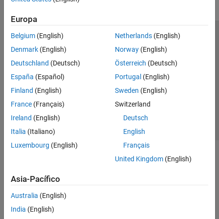
Europa
Belgium
(English)
Netherlands
(English)
Centro de confianza
Marcas comerciales
Denmark
(English)
Norway
(English)
Política de privacidad
Antipiratería
Estado de las aplicaciones
Deutschland
(Deutsch)
Österreich
(Deutsch)
Información de contacto
España
(Español)
Portugal
(English)
© 1994-2026 The MathWorks, Inc.
Finland
(English)
Sweden
(English)
France
(Français)
Switzerland
Seleccione un
España
Ireland
(English)
Deutsch
Italia
(Italiano)
English
Luxembourg
(English)
Français
United Kingdom
(English)
Asia-Pacífico
Australia
(English)
India
(English)