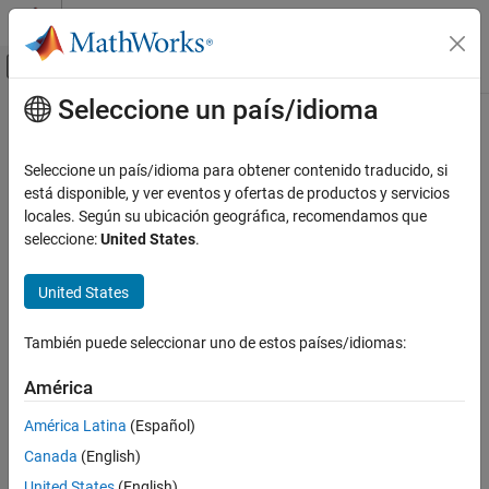
Saltar al contenido
Centro de ayuda de MATLAB
Mostrar/ocultar menú de navegación
Seleccione un país/idioma
Contenido principal
Inicio de Documentación
Computational Finance
Seleccione un país/idioma para obtener contenido traducido, si
está disponible, y ver eventos y ofertas de productos y servicios
How useful was this information?
locales. Según su ubicación geográfica, recomendamos que
seleccione:
United States
.
United States
También puede seleccionar uno de estos países/idiomas:
América
América Latina
(Español)
Canada
(English)
United States
(English)