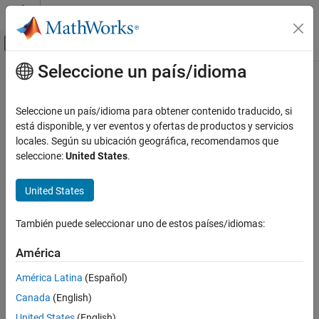
Saltar al contenido
Centro de ayuda de MATLAB
Mostrar/ocultar menú de navegación
Seleccione un país/idioma
Contenido principal
Inicio de Documentación
Computational Finance
Seleccione un país/idioma para obtener contenido traducido, si
está disponible, y ver eventos y ofertas de productos y servicios
locales. Según su ubicación geográfica, recomendamos que
How useful was this information?
seleccione:
United States
.
United States
También puede seleccionar uno de estos países/idiomas:
América
América Latina
(Español)
Canada
(English)
United States
(English)