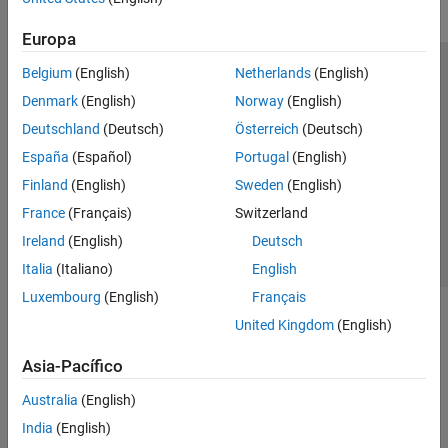
Europa
Belgium
(English)
Netherlands
(English)
Centro de confianza
Marcas comerciales
Denmark
(English)
Norway
(English)
Política de privacidad
Antipiratería
Estado de las aplicaciones
Deutschland
(Deutsch)
Österreich
(Deutsch)
Información de contacto
España
(Español)
Portugal
(English)
© 1994-2026 The MathWorks, Inc.
Finland
(English)
Sweden
(English)
France
(Français)
Switzerland
Seleccione un
España
Ireland
(English)
Deutsch
Italia
(Italiano)
English
Luxembourg
(English)
Français
United Kingdom
(English)
Asia-Pacífico
Australia
(English)
India
(English)