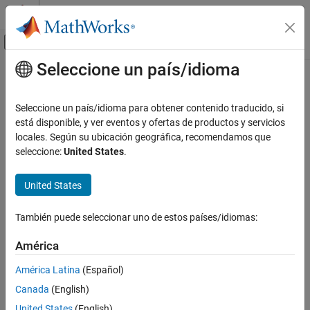
Saltar al contenido
Centro de ayuda de MATLAB
Mostrar/ocultar menú de navegación
Seleccione un país/idioma
Contenido principal
Inicio de Documentación
Computational Finance
Seleccione un país/idioma para obtener contenido traducido, si
Categoría
está disponible, y ver eventos y ofertas de productos y servicios
locales. Según su ubicación geográfica, recomendamos que
Database Toolbox
How useful was this information?
seleccione:
United States
.
Datafeed Toolbox
Econometrics Toolbox
United States
Financial Instruments Toolbox
También puede seleccionar uno de estos países/idiomas:
Financial Toolbox
Get Started with Financial Toolbox
América
Data Preprocessing
América Latina
(Español)
Timetables in Finance
Canada
(English)
Financial Data Analytics
United States
(English)