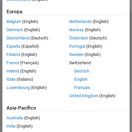
Portfolio Optimization and Asset
Allocation
Europa
Credit Risk
Price and Analyze Financial Instruments
Belgium
(English)
Netherlands
(English)
Centro de confianza
Marcas comerciales
Stochastic Differential Equation (SDE)
Denmark
(English)
Norway
(English)
Models
Política de privacidad
Antipiratería
Estado de las aplicaciones
Risk Management Toolbox
Deutschland
(Deutsch)
Österreich
(Deutsch)
Información de contacto
Spreadsheet Link
España
(Español)
Portugal
(English)
© 1994-2026 The MathWorks, Inc.
Finland
(English)
Sweden
(English)
France
(Français)
Switzerland
Seleccione un
España
Ireland
(English)
Deutsch
Italia
(Italiano)
English
Luxembourg
(English)
Français
United Kingdom
(English)
Asia-Pacífico
Australia
(English)
India
(English)